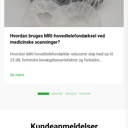
Hvordan bruges MRI-hovedtelefondæksel ved
medicinske scanninger?
Hvordan MRI-hovedtelefondækler reducerer støj med op til
25 dB, forhindre bevægelsesartefakter og forbedre
patientsamarbejde. Opdag kliniske beviser og
sikkerhedsstandarder. Lær mere.
Se mere
Kundeanmeldelser