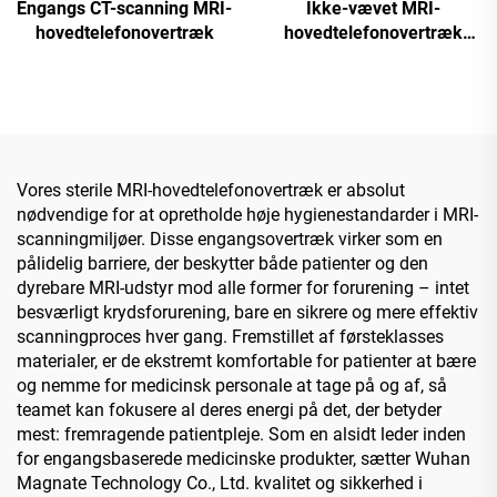
Engangs CT-scanning MRI-
Ikke-vævet MRI-
hovedtelefonovertræk
hovedtelefonovertræk
(EU)2017/745
Vores sterile MRI-hovedtelefonovertræk er absolut
nødvendige for at opretholde høje hygienestandarder i MRI-
scanningmiljøer. Disse engangsovertræk virker som en
pålidelig barriere, der beskytter både patienter og den
dyrebare MRI-udstyr mod alle former for forurening – intet
besværligt krydsforurening, bare en sikrere og mere effektiv
scanningproces hver gang. Fremstillet af førsteklasses
materialer, er de ekstremt komfortable for patienter at bære
og nemme for medicinsk personale at tage på og af, så
teamet kan fokusere al deres energi på det, der betyder
mest: fremragende patientpleje. Som en alsidt leder inden
for engangsbaserede medicinske produkter, sætter Wuhan
Magnate Technology Co., Ltd. kvalitet og sikkerhed i