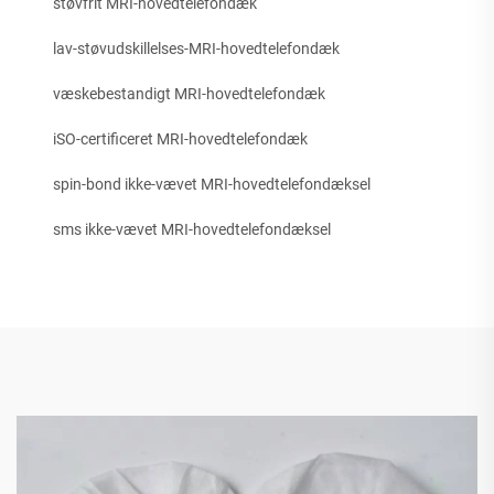
støvfrit MRI-hovedtelefondæk
lav-støvudskillelses-MRI-hovedtelefondæk
væskebestandigt MRI-hovedtelefondæk
iSO-certificeret MRI-hovedtelefondæk
spin-bond ikke-vævet MRI-hovedtelefondæksel
sms ikke-vævet MRI-hovedtelefondæksel