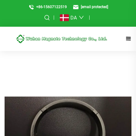
+86-15607122519
[email protected]
DA