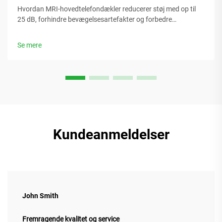
Hvordan MRI-hovedtelefondækler reducerer støj med op til
25 dB, forhindre bevægelsesartefakter og forbedre
patientsamarbejde. Opdag kliniske beviser og
sikkerhedsstandarder. Lær mere.
Se mere
Kundeanmeldelser
John Smith
Fremragende kvalitet og service