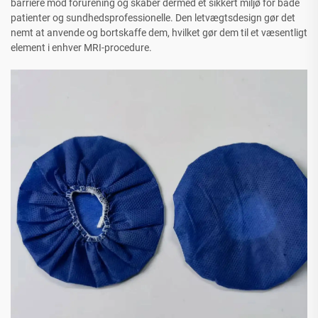
barriere mod forurening og skaber dermed et sikkert miljø for både
patienter og sundhedsprofessionelle. Den letvægtsdesign gør det
nemt at anvende og bortskaffe dem, hvilket gør dem til et væsentligt
element i enhver MRI-procedure.