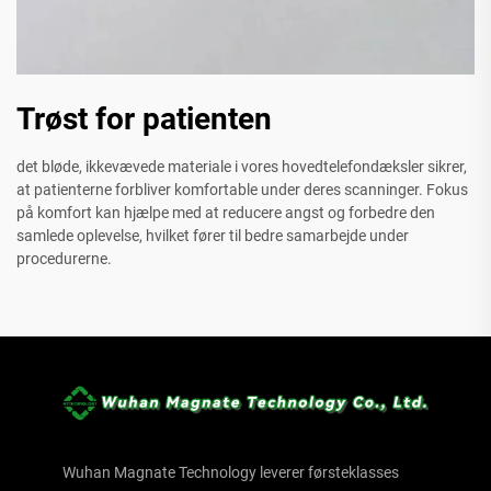
Trøst for patienten
det bløde, ikkevævede materiale i vores hovedtelefondæksler sikrer,
at patienterne forbliver komfortable under deres scanninger. Fokus
på komfort kan hjælpe med at reducere angst og forbedre den
samlede oplevelse, hvilket fører til bedre samarbejde under
procedurerne.
Wuhan Magnate Technology leverer førsteklasses