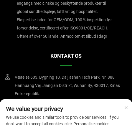
engangs medicinske og beskyttende produkter til
global sundhedspleje, luftfart og hospitalitet.
Ekspertise inden for OEM/ODM, 100 % inspektion før
forsendelse, certificeret efter ISO9001/CE/REACH.
Oftere af over 50 lande. Anmod om et tilbud i dag!
KONTAKT OS
Værelse 603, Bygning 10, Daijiashan Tech Park, Nr. 888
Hanhuang Vej, Jiang'an Distrikt, Wuhan By, 430017, Kinas
Folkerepublik.
+86-15607122519
We value your privacy
We use cookies and similar tools to provide our services. If you
[email protected]
don't want to accept all cookies, click Personalize cookies.