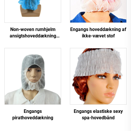
Non-woven rumhjelm
Engangs hoveddækning af
ansigtshoveddækning
ikke-vævet stof
engangs non-woven hætte
hovedhatte dækhylse
Engangs
Engangs elastiske sexy
pirathoveddækning
spa-hovedbånd