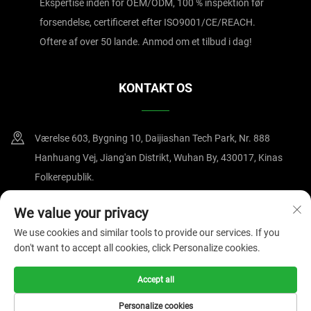
Ekspertise inden for OEM/ODM, 100 % inspektion før
forsendelse, certificeret efter ISO9001/CE/REACH.
Oftere af over 50 lande. Anmod om et tilbud i dag!
KONTAKT OS
Værelse 603, Bygning 10, Daijiashan Tech Park, Nr. 888
Hanhuang Vej, Jiang'an Distrikt, Wuhan By, 430017, Kinas
Folkerepublik.
+86-15607122519
We value your privacy
We use cookies and similar tools to provide our services. If you
[email protected]
don't want to accept all cookies, click Personalize cookies.
Accept all
Copyright © 2025 af Wuhan Magnate Technology Co., Ltd.
Privatlivspolitik
Personalize cookies