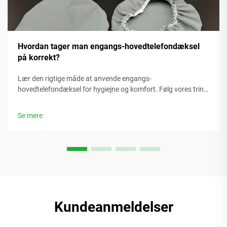
Hvordan tager man engangs-hovedtelefondæksel
på korrekt?
Lær den rigtige måde at anvende engangs-
hovedtelefondæksel for hygiejne og komfort. Følg vores trin-
for-trin-guide for at sikre korrekt pasform, brug og
bortskaffelse. Læs nu.
Se mere
Kundeanmeldelser