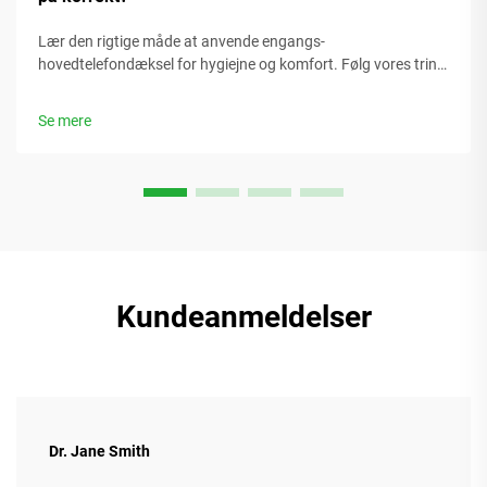
Lær den rigtige måde at anvende engangs-
hovedtelefondæksel for hygiejne og komfort. Følg vores trin-
for-trin-guide for at sikre korrekt pasform, brug og
bortskaffelse. Læs nu.
Se mere
Kundeanmeldelser
Dr. Jane Smith