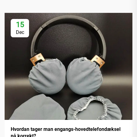
15
Dec
Hvordan tager man engangs-hovedtelefondæksel
på korrekt?