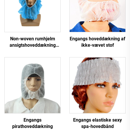
Non-woven rumhjelm
Engangs hoveddækning af
ansigtshoveddækning
ikke-vævet stof
engangs non-woven hætte
hovedhatte dækhylse
Engangs
Engangs elastiske sexy
pirathoveddækning
spa-hovedbånd