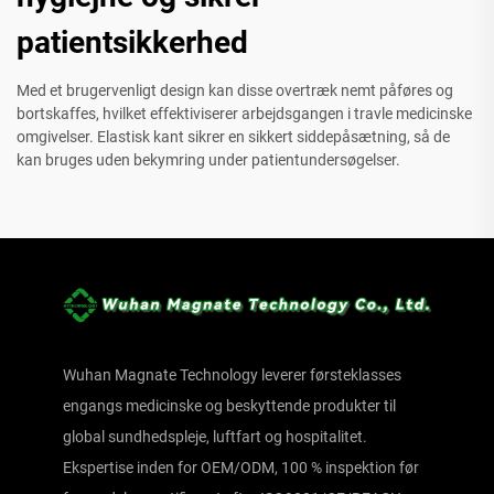
patientsikkerhed
Med et brugervenligt design kan disse overtræk nemt påføres og
bortskaffes, hvilket effektiviserer arbejdsgangen i travle medicinske
omgivelser. Elastisk kant sikrer en sikkert siddepåsætning, så de
kan bruges uden bekymring under patientundersøgelser.
Wuhan Magnate Technology leverer førsteklasses
engangs medicinske og beskyttende produkter til
global sundhedspleje, luftfart og hospitalitet.
Ekspertise inden for OEM/ODM, 100 % inspektion før