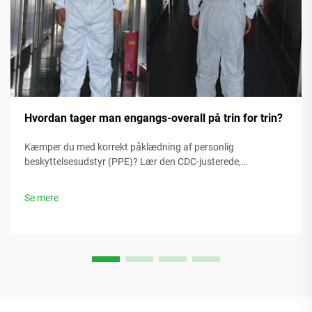
Hvordan tager man engangs-overall på trin for trin?
Kæmper du med korrekt påklædning af personlig
beskyttelsesudstyr (PPE)? Lær den CDC-justerede,
kontaminationsfrie 7-trins metode til engangsoveraller –
maksimer beskyttelse, undgå åbninger og sikr
Se mere
overensstemmelse. Start nu.