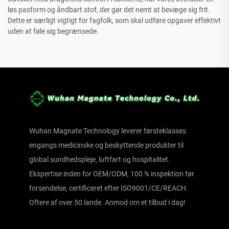
løs pasform og åndbart stof, der gør det nemt at bevæge sig frit.
Dette er særligt vigtigt for fagfolk, som skal udføre opgaver effektivt
uden at føle sig begrænsede.
Wuhan Magnate Technology leverer førsteklasses
engangs medicinske og beskyttende produkter til
global sundhedspleje, luftfart og hospitalitet.
Ekspertise inden for OEM/ODM, 100 % inspektion før
forsendelse, certificeret efter ISO9001/CE/REACH.
Oftere af over 50 lande. Anmod om et tilbud i dag!