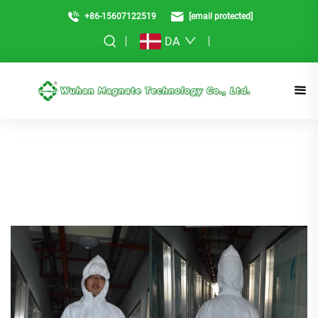
+86-15607122519
[email protected]
DA