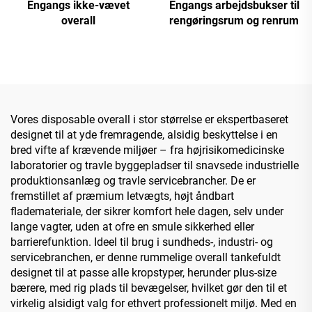
Engangs ikke-vævet
Engangs arbejdsbukser til
overall
rengøringsrum og renrum
Vores disposable overall i stor størrelse er ekspertbaseret
designet til at yde fremragende, alsidig beskyttelse i en
bred vifte af krævende miljøer – fra højrisikomedicinske
laboratorier og travle byggepladser til snavsede industrielle
produktionsanlæg og travle servicebrancher. De er
fremstillet af præmium letvægts, højt åndbart
flademateriale, der sikrer komfort hele dagen, selv under
lange vagter, uden at ofre en smule sikkerhed eller
barrierefunktion. Ideel til brug i sundheds-, industri- og
servicebranchen, er denne rummelige overall tankefuldt
designet til at passe alle kropstyper, herunder plus-size
bærere, med rig plads til bevægelser, hvilket gør den til et
virkelig alsidigt valg for ethvert professionelt miljø. Med en