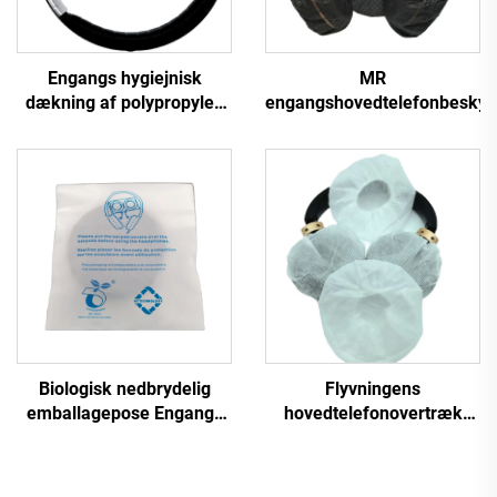
Engangs hygiejnisk
MR
dækning af polypropylen
engangshovedtelefonbeskytt
til hovedtelefoner, ikke-
vævet
Biologisk nedbrydelig
Flyvningens
emballagepose Engangs
hovedtelefonovertræk
overtræk til hovedtelefon
Flyselskabers
Ikke-vævet Flyselskabers
ørepudeovertræk
ørepudeovertræk