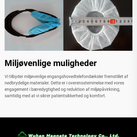
Miljøvenlige muligheder
Vi tilbyder miljøvenlige engangshovedtelefondæksler fremstillet af
nedbrydelige materialer. Dette er i overensstemmelse med vores
engagement i bæredygtighed og reduktion af miljøpåvirkning,
samtidig med at vi sikrer patientsikkerhed og komfort.