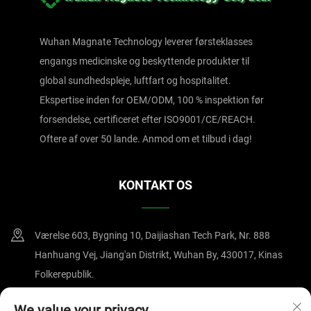
Wuhan Magnate Technology leverer førsteklasses
engangs medicinske og beskyttende produkter til
global sundhedspleje, luftfart og hospitalitet.
Ekspertise inden for OEM/ODM, 100 % inspektion før
forsendelse, certificeret efter ISO9001/CE/REACH.
Oftere af over 50 lande. Anmod om et tilbud i dag!
KONTAKT OS
Værelse 603, Bygning 10, Daijiashan Tech Park, Nr. 888
Hanhuang Vej, Jiang'an Distrikt, Wuhan By, 430017, Kinas
Folkerepublik.
+86-15607122519
We value your privacy