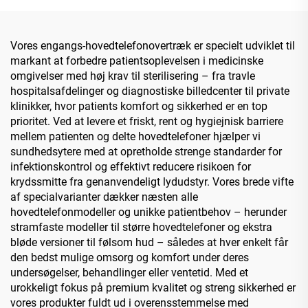
Vores engangs-hovedtelefonovertræk er specielt udviklet til
markant at forbedre patientsoplevelsen i medicinske
omgivelser med høj krav til sterilisering – fra travle
hospitalsafdelinger og diagnostiske billedcenter til private
klinikker, hvor patients komfort og sikkerhed er en top
prioritet. Ved at levere et friskt, rent og hygiejnisk barriere
mellem patienten og delte hovedtelefoner hjælper vi
sundhedsytere med at opretholde strenge standarder for
infektionskontrol og effektivt reducere risikoen for
krydssmitte fra genanvendeligt lydudstyr. Vores brede vifte
af specialvarianter dækker næsten alle
hovedtelefonmodeller og unikke patientbehov – herunder
stramfaste modeller til større hovedtelefoner og ekstra
bløde versioner til følsom hud – således at hver enkelt får
den bedst mulige omsorg og komfort under deres
undersøgelser, behandlinger eller ventetid. Med et
urokkeligt fokus på premium kvalitet og streng sikkerhed er
vores produkter fuldt ud i overensstemmelse med