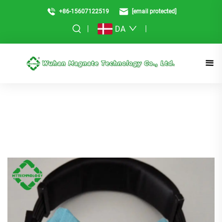
+86-15607122519
[email protected]
DA