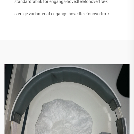
standardfabrik for engangs-hovedtelefonovertræk
særlige varianter af engangs-hovedtelefonovertræk