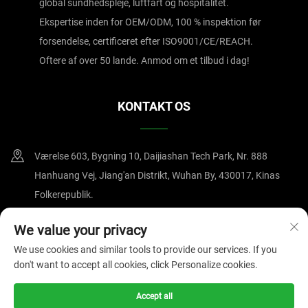
global sundhedspleje, luftfart og hospitalitet.
Ekspertise inden for OEM/ODM, 100 % inspektion før
forsendelse, certificeret efter ISO9001/CE/REACH.
Oftere af over 50 lande. Anmod om et tilbud i dag!
KONTAKT OS
Værelse 603, Bygning 10, Daijiashan Tech Park, Nr. 888
Hanhuang Vej, Jiang'an Distrikt, Wuhan By, 430017, Kinas
Folkerepublik.
+86-15607122519
We value your privacy
We use cookies and similar tools to provide our services. If you
[email protected]
don't want to accept all cookies, click Personalize cookies.
Accept all
Copyright © 2025 af Wuhan Magnate Technology Co., Ltd.