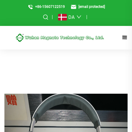
+86-15607122519
[email protected]
DA