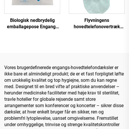
Biologisk nedbrydelig
Flyvningens
emballagepose Engangs
hovedtelefonovertræk
overtræk til hovedtelefon
Flyselskabers
Ikke-vævet Flyselskabers
ørepudeovertræk
ørepudeovertræk
Vores brugerdefinerede engangs-hovedtelefondæksler er
ikke bare et almindeligt produkt; de er et fast forpligtet løfte
om urokkelig kvalitet og top hygiejne, som du kan regne
med. Designet til en bred vifte af praktiske anvendelser –
herunder medicinske faciliteter med høje krav til sterilitet,
travle hoteller for globale rejsende samt store
arrangementer som konferencer og koncerter – sikrer disse
dæksler, at hver enkelt bruger får en sikker, ren og
problemfri lytoplevelse, uanset omgivelserne. Fremstillet
under omhyggelige, trinvise og strenge kvalitetskontroller