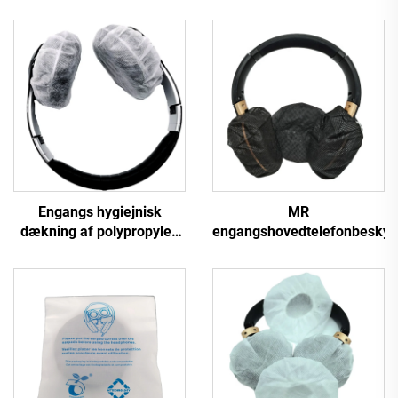
Engangs hygiejnisk
MR
dækning af polypropylen
engangshovedtelefonbeskytt
til hovedtelefoner, ikke-
vævet