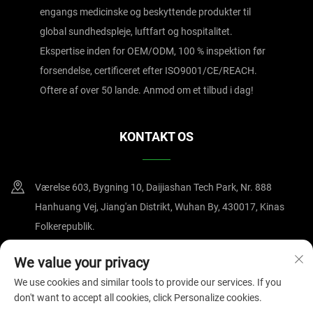
engangs medicinske og beskyttende produkter til
global sundhedspleje, luftfart og hospitalitet.
Ekspertise inden for OEM/ODM, 100 % inspektion før
forsendelse, certificeret efter ISO9001/CE/REACH.
Oftere af over 50 lande. Anmod om et tilbud i dag!
KONTAKT OS
Værelse 603, Bygning 10, Daijiashan Tech Park, Nr. 888
Hanhuang Vej, Jiang'an Distrikt, Wuhan By, 430017, Kinas
Folkerepublik.
+86-15607122519
We value your privacy
We use cookies and similar tools to provide our services. If you
[email protected]
don't want to accept all cookies, click Personalize cookies.