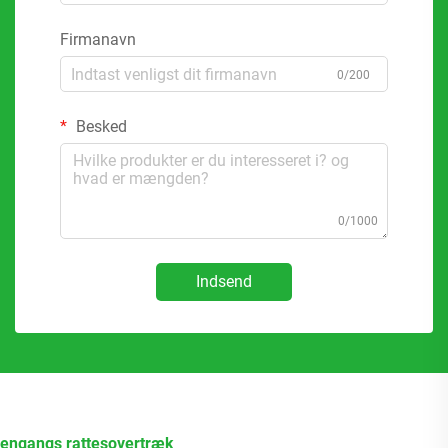
Firmanavn
0/200
Besked
0/1000
Indsend
engangs rattesovertræk