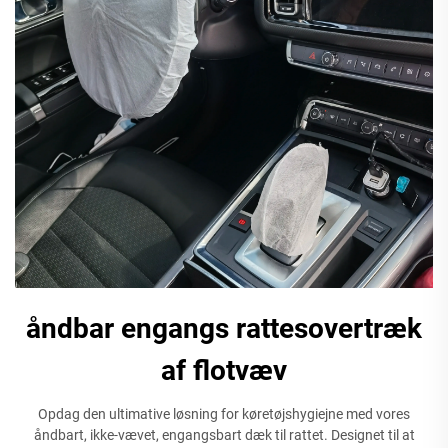
åndbar engangs rattesovertræk
af flotvæv
Opdag den ultimative løsning for køretøjshygiejne med vores
åndbart, ikke-vævet, engangsbart dæk til rattet. Designet til at