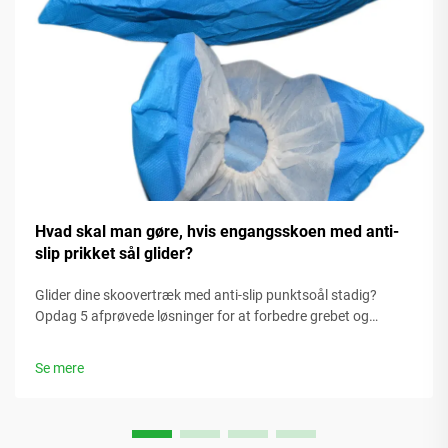
Hvad skal man gøre, hvis engangsskoen med anti-
slip prikket sål glider?
Glider dine skoovertræk med anti-slip punktsoål stadig?
Opdag 5 afprøvede løsninger for at forbedre grebet og
forhindre ulykker i glatte omgivelser. Få løsningerne i dag.
Se mere