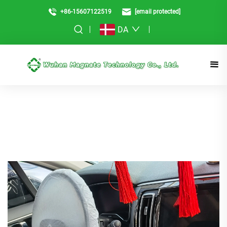
+86-15607122519
[email protected]
DA