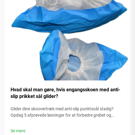
Hvad skal man gøre, hvis engangsskoen med anti-
slip prikket sål glider?
Glider dine skoovertræk med anti-slip punktsoål stadig?
Opdag 5 afprøvede løsninger for at forbedre grebet og
forhindre ulykker i glatte omgivelser. Få løsningerne i dag.
Se mere