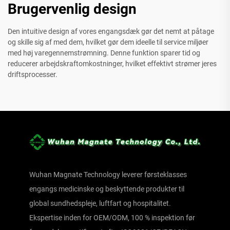
Brugervenlig design
Den intuitive design af vores engangsdæk gør det nemt at påtage
og skille sig af med dem, hvilket gør dem ideelle til service miljøer
med høj varegennemstrømning. Denne funktion sparer tid og
reducerer arbejdskraftomkostninger, hvilket effektivt strømer jeres
driftsprocesser.
Wuhan Magnate Technology leverer førsteklasses
engangs medicinske og beskyttende produkter til
global sundhedspleje, luftfart og hospitalitet.
Ekspertise inden for OEM/ODM, 100 % inspektion før