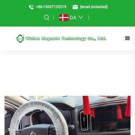
+86-15607122519
[email protected]
DA