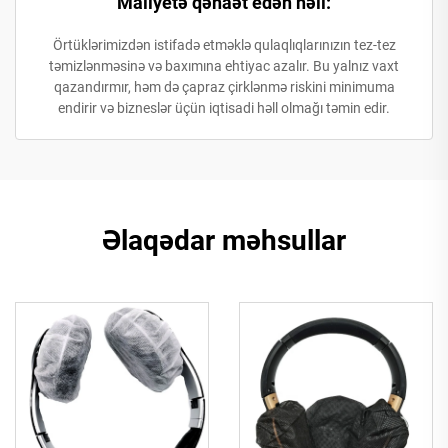
Maliyetə qənaət edən həll:
Örtüklərimizdən istifadə etməklə qulaqlıqlarınızın tez-tez
təmizlənməsinə və baxımına ehtiyac azalır. Bu yalnız vaxt
qazandırmır, həm də çapraz çirklənmə riskini minimuma
endirir və bizneslər üçün iqtisadi həll olmağı təmin edir.
Əlaqədar məhsullar