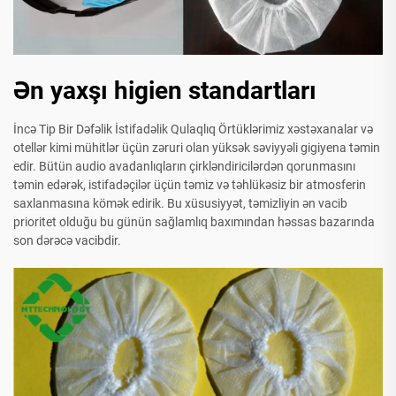
Ən yaxşı higien standartları
İncə Tip Bir Dəfəlik İstifadəlik Qulaqlıq Örtüklərimiz xəstəxanalar və
otellər kimi mühitlər üçün zəruri olan yüksək səviyyəli gigiyena təmin
edir. Bütün audio avadanlıqların çirkləndiricilərdən qorunmasını
təmin edərək, istifadəçilər üçün təmiz və təhlükəsiz bir atmosferin
saxlanmasına kömək edirik. Bu xüsusiyyət, təmizliyin ən vacib
prioritet olduğu bu günün sağlamlıq baxımından həssas bazarında
son dərəcə vacibdir.