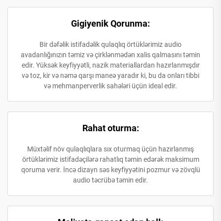
Gigiyenik Qorunma:
Bir dəfəlik istifadəlik qulaqlıq örtüklərimiz audio
avadanlığınızın təmiz və çirklənmədən xalis qalmasını təmin
edir. Yüksək keyfiyyətli, nazik materiallardan hazırlanmışdır
və toz, kir və nəmə qarşı maneə yaradır ki, bu da onları tibbi
və mehmanperverlik sahələri üçün ideal edir.
Rahat oturma:
Müxtəlif növ qulaqlıqlara sıx oturmaq üçün hazırlanmış
örtüklərimiz istifadəçilərə rahatlıq təmin edərək maksimum
qoruma verir. İncə dizayn səs keyfiyyətini pozmur və zövqlü
audio təcrübə təmin edir.