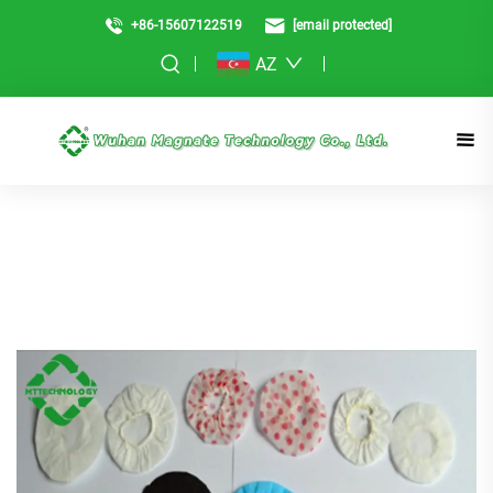
+86-15607122519
[email protected]
AZ