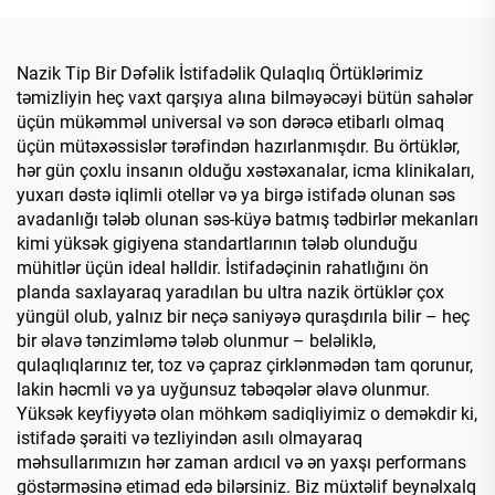
Örtüyü
Nazik Tip Bir Dəfəlik İstifadəlik Qulaqlıq Örtüklərimiz
təmizliyin heç vaxt qarşıya alına bilməyəcəyi bütün sahələr
üçün mükəmməl universal və son dərəcə etibarlı olmaq
üçün mütəxəssislər tərəfindən hazırlanmışdır. Bu örtüklər,
hər gün çoxlu insanın olduğu xəstəxanalar, icma klinikaları,
yuxarı dəstə iqlimli otellər və ya birgə istifadə olunan səs
avadanlığı tələb olunan səs-küyə batmış tədbirlər mekanları
kimi yüksək gigiyena standartlarının tələb olunduğu
mühitlər üçün ideal həlldir. İstifadəçinin rahatlığını ön
planda saxlayaraq yaradılan bu ultra nazik örtüklər çox
yüngül olub, yalnız bir neçə saniyəyə quraşdırıla bilir – heç
bir əlavə tənzimləmə tələb olunmur – beləliklə,
qulaqlıqlarınız ter, toz və çapraz çirklənmədən tam qorunur,
lakin həcmli və ya uyğunsuz təbəqələr əlavə olunmur.
Yüksək keyfiyyətə olan möhkəm sadiqliyimiz o deməkdir ki,
istifadə şəraiti və tezliyindən asılı olmayaraq
məhsullarımızın hər zaman ardıcıl və ən yaxşı performans
göstərməsinə etimad edə bilərsiniz. Biz müxtəlif beynəlxalq