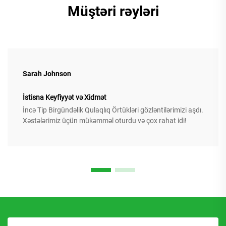
Müştəri rəyləri
Sarah Johnson
İstisna Keyfiyyət və Xidmət
İncə Tip Birgündəlik Qulaqlıq Örtükləri gözləntilərimizi aşdı.
Xəstələrimiz üçün mükəmməl oturdu və çox rahat idi!