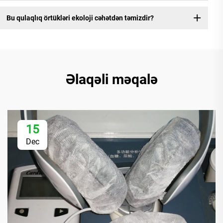
Bu qulaqlıq örtükləri ekoloji cəhətdən təmizdir?
Əlaqəli məqalə
15
Dec