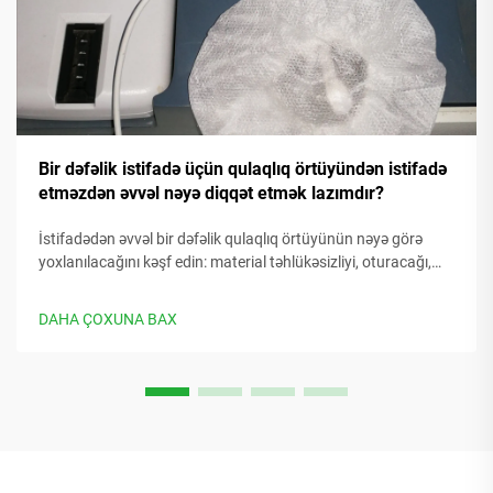
Bir dəfəlik istifadə üçün qulaqlıq örtüyündən istifadə
etməzdən əvvəl nəyə diqqət etmək lazımdır?
İstifadədən əvvəl bir dəfəlik qulaqlıq örtüyünün nəyə görə
yoxlanılacağını kəşf edin: material təhlükəsizliyi, oturacağı,
gigiyena və davamlılıq. İstifadəçiləri qoruyun və tələblərə
uyğunluğu təmin edin. Daha çox məlumat əldə edin.
DAHA ÇOXUNA BAX