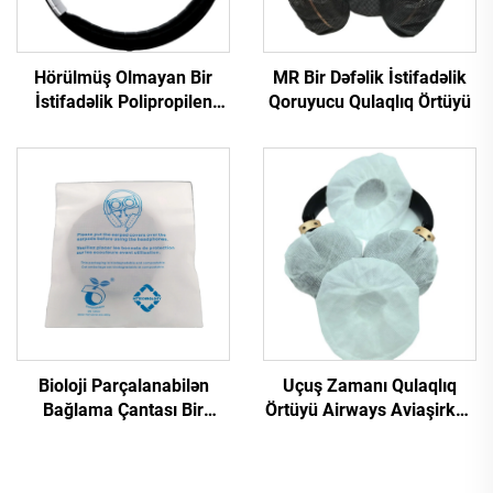
Hörülmüş Olmayan Bir
MR Bir Dəfəlik İstifadəlik
İstifadəlik Polipropilen
Qoruyucu Qulaqlıq Örtüyü
Sanitar Qapaq Qulaqlıqlar
Üçün
Bioloji Parçalanabilən
Uçuş Zamanı Qulaqlıq
Bağlama Çantası Bir
Örtüyü Airways Aviaşirkəti
Dəfəlik İstifadəlik Qulaqlıq
Qulaqcığı Örtüyü
Örtüyü, Yumaşmayan
Aviaşirkət Qulaqcığı