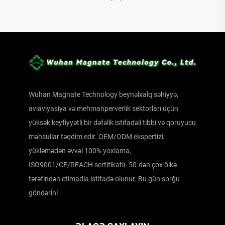
Wuhan Magnate Technology beynəlxalq səhiyyə,
aviaviyasiya və mehmanperverlik sektorları üçün
yüksək keyfiyyətli bir dəfəlik istifadəli tibbi və qoruyucu
məhsullar təqdim edir. OEM/ODM ekspertizi,
yükləmədən əvvəl 100% yoxlama,
ISO9001/CE/REACH sertifikatlı. 50-dən çox ölkə
tərəfindən etimadla istifadə olunur. Bu gün sorğu
göndərin!