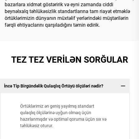
bazarlara xidmət göstəririk və eyni zamanda ciddi
beynəlxalq təhlükəsizlik standartlarına tam riayət etməklə
örtüklərimizin dünyanın müxtəlif yerlərindəki müştərilərin
fərqli ehtiyaclarını qarşıladığını təmin edirik.
TEZ TEZ VERİLƏN SORĞULAR
İncə Tip Birgündəlik Qulaqlıq Örtüyü ölçüləri nədir?
Örtüklərimiz ən geniş yayılmış standart
qulaqlıq ölçülərinə uyğun olmaq üçün
hazırlanmışdır və optimal qoruma üçün sıx və
təhlükəsiz oturur.