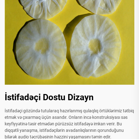
İstifadəçi Dostu Dizayn
İstifadəçi gözündə tutularaq hazırlanmış qulaqlıq örtüklərimiz tətbiq
etmək və çıxarmaq üçün asandır. Onların incə konstruksiyası səs
keyfiyyətinə təsir etmədən pürüzsüz istifadəyə imkan verir. Bu
diqqətli yanaşma, istifadəçilərin avadanlıqlarının qorunduğunu
bilərək audio təcrübəsinin həzzini yaşamasını təmin edir.