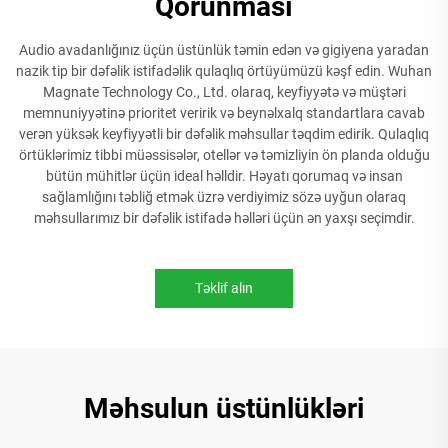
Qorunması
Audio avadanlığınız üçün üstünlük təmin edən və gigiyena yaradan
nazik tip bir dəfəlik istifadəlik qulaqlıq örtüyümüzü kəşf edin. Wuhan
Magnate Technology Co., Ltd. olaraq, keyfiyyətə və müştəri
memnuniyyətinə prioritet veririk və beynəlxalq standartlara cavab
verən yüksək keyfiyyətli bir dəfəlik məhsullar təqdim edirik. Qulaqlıq
örtüklərimiz tibbi müəssisələr, otellər və təmizliyin ön planda olduğu
bütün mühitlər üçün ideal həlldir. Həyatı qorumaq və insan
sağlamlığını təbliğ etmək üzrə verdiyimiz sözə uyğun olaraq
məhsullarımız bir dəfəlik istifadə həlləri üçün ən yaxşı seçimdir.
Təklif alın
Məhsulun üstünlükləri