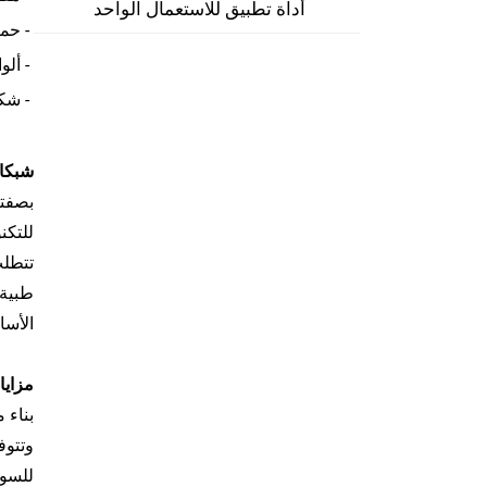
أداة تطبيق للاستعمال الواحد
- حم
- ألو
- شكل التعبئة:
شبكات
بصفتن
للتكن
تتطلب
طبية 
الأسا
مزايا
بناء 
للسوا