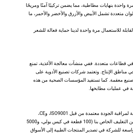
 واحدة بنهايات مطاطية، مما يضمن تركيبًا آمنًا ومريحًا
توفر بثلاثة أحجام (18 بوصة، 19 بوصة، 20 بوصة) وبألوان متعددة تشمل الأبيض والأزرق والأخضر والأحمر، ما
ابلة للاستعمال مرة واحدة لدينا حماية فعالة للشعر
 في قطاعات متعددة. ففي منشآت معالجة الأغذية، تمنع
ي مناطق الإنتاج. وتعتمد شركات تصنيع الأدوية على
صنيع معقمة. كما تستفيد المؤسسات الصحية من هذه
ة في عمليات مطابخها.
تُصنع شبكات اللحية غير المنسوجة ذات الاستخدام الواحد وفقًا لأنظمة صارمة لمراقبة الجودة معتمدة من قبل ISO9001، وCE،
ومعايير دولية أخرى، مما يضمن أداءً متسقًا وموثوقية في كل قطعة. إن تكوين التغليف الخاص بنا (100 قطعة في كيس بولي، و5000
واسعة للشركة في تصدير المنتجات الطبية إلى الأسواق