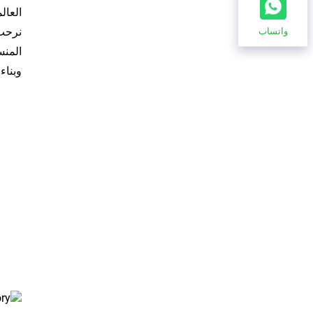
العال
واتساب
المنس
وبناء