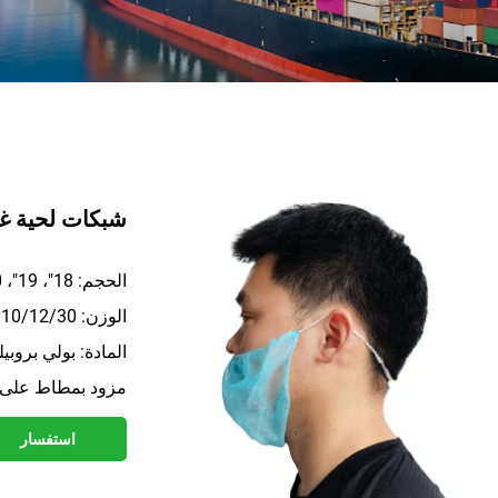
شبكات لحية غ
الحجم: 18"، 19"، 20"
الوزن: 10/12/30 جم/م² حسب خيار العميل
المادة: بولي بروب
مزود بمطاط على ك
استفسار