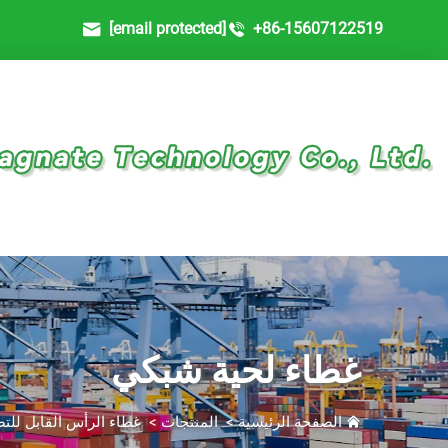
[email protected]
+86-15607122519
غطاء لحية شبكي
الصفحة الرئيسية
>
المنتجات
>
غطاء الرأس القابل لل