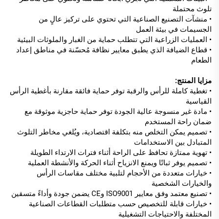
تلوث محتملة
• منشآت التصنيع الصناعية التي تحتوي على تركيز عالٍ من
الجسيمات في بيئة العمل
• العمليات الزراعية التي تتطلب حماية من الغبار والملوثات البيئية
• قطاع الضيافة الذي يطبق معايير نظافة مُحسّنة في مناطق إعداد
الطعام
مزايا المنتج:
• تغطية كاملة للرأس والرقبة توفر حماية فائقة مقارنة بأغطية الرأس
القياسية
• مادة غير منسوجة عالية الجودة توفر حماية حاجزية موثوقة مع
ضمان راحة المستخدم
• تصميم يمكن التخلص منه بتكلفة اقتصادية، ويُلغي مخاطر التلوث
المتبادل بين الاستخدامات
• تهوية ممتازة تحافظ على الراحة أثناء فترات الارتداء الطويلة
• تصميم يوفر ثباتًا ويمنع الانزياح أثناء الحركة والأنشطة العملية
• خيارات متعددة من الأحجام لتلبية مختلف مقاسات الرأس
والخيارات الشخصية
• تصنيع معتمد وفق معايير ISO9001 وCE يضمن جودة وأداءً متسقين
• خيارات قابلة للتخصيص حسب متطلبات القطاعات الصناعية
المختلفة والاحتياجات التشغيلية