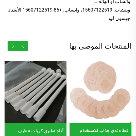
واتساب أو الهاتف. 
ويتشات: 15607122519، واتساب: +86-15607122519 الأستاذ 
جيسون ليو 
المنتجات الموصى بها
غطاء ثدي جذاب للاستخدام
أداة تطبيق كريات تنظيف