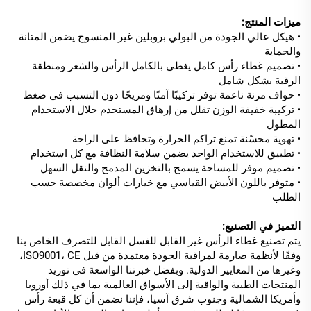
ميزات المنتج:
• هيكل عالي الجودة من البولي بروبلين غير المنسوج يضمن المتانة
والحماية
• تصميم غطاء رأس كامل يغطي بالكامل الرأس والشعر ومنطقة
الرقبة بشكل شامل
• حواف مرنة ناعمة توفر تركيبًا آمنًا ومريحًا دون التسبب في ضغط
• تركيبة خفيفة الوزن تقلل من إرهاق المستخدم خلال الاستخدام
المطول
• تهوية محسّنة تمنع تراكم الحرارة وتحافظ على الراحة
• تطبيق للاستخدام الواحد يضمن سلامة النظافة مع كل استخدام
• تصميم موفر للمساحة يسمح بالتخزين المدمج والنقل السهل
• متوفر باللون الأبيض القياسي مع خيارات ألوان مخصصة حسب
الطلب
التميز في التصنيع:
يتم تصنيع غطاء الرأس غير القابل للغسل القابل للتصرف الخاص بنا
وفقًا لأنظمة صارمة لمراقبة الجودة معتمدة من قبل ISO9001، CE،
وغيرها من المعايير الدولية. وبفضل خبرتنا الواسعة في توريد
المنتجات الطبية والواقية إلى الأسواق العالمية بما في ذلك أوروبا
وأمريكا الشمالية وجنوب شرق آسيا، فإننا نضمن أن كل قبعة رأس