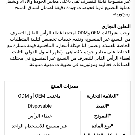
غير منسوجة قابلة للتصرف تفي بأعلى معايير الجودة والأداء. ويشمل
عملية التصنيع لدينا فحوصات جودة دقيقة لضمان اتساق المنتج
وموثوريته.
التعاون التجاري:
نرحب بشراكات OEM وODM لمنتجنا غطاء الرأس القابل للتصرف
من النسيج غير المنسوج، ونقدم خدمات تخصيص لتلبية المتطلبات
الخاصة للعملاء. وتضمن لنا هيكلة أسعارنا التنافسية قيمة ممتازة مع
الحفاظ على معايير جودة لا تُضاهى. ويُظهر القبول الدولي الثابت
لغطاء الرأس القابل للتصرف من النسيج غير المنسوج في مختلف
الصناعات فعاليته وموثوريته في تطبيقات مهنية متنوعة.
مميزات المنتج
*العلامة التجارية
ماغنيت OEM أو ODM
*النمط
Disposable
*النموذج
غطاء الرأس
*نوع المادة
غير منسوج للاستخدام الواحد