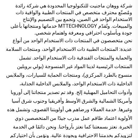
شركة ووهان ماجنيت للتكنولوجيا المحدودة هي شركة رائدة 
ومُصنّع محترف متخصص في المنتجات الطبية والواقية ذات 
الاستخدام الواحد في الصين، وتجمع بين التصميم والإنتاج 
والمبيعات. وتُقدّم MTTECHNOLOGY خدماتها ومنتجاتها بأعلى 
جودة وبأسلوب احترافي ومعرفة واهتمام شخصي. 
نحن متخصصون في المنتجات ذات الاستخدام الواحد من أنواع 
عديدة: المنتجات الطبية ذات الاستخدام الواحد، ومنتجات السلامة 
والحماية والمنتجات الفندقية ذات الاستخدام الواحد. تشمل 
المنتجات الرئيسية لدينا المواد غير المنسوجة (بولي بروبلين 
منسوج بالطرد المركزي)، ومنتجات الحماية للسيارات، والملابس 
الداخلية ذات الاستخدام الواحد، والملابس الداخلية الجذابة، 
وأدوات التحاميل المهبلية إلخ. وقد تم تصدير منتجاتنا إلى أوروبا 
وأمريكا الشمالية والشرق الأوسط وأفريقيا وجنوب شرق آسيا 
وغيرها. خدمة العملاء ورضاهم هي أولويتنا القصوى، وتشمل هذه 
الأولوية اعتماد طاقم عمل مدرب جيدًا من المتخصصين ذوي 
الخبرة. نعتز بسمعتنا كما نعتز بأرواحنا. ونحن دائمًا في الخدمة 
لتزويدكم بخدمتنا الاحترافية وبجودة عالية. ونؤمن بأن اختياركم 