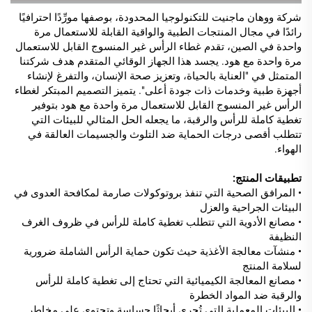
شركة ووهان ماجنيت للتكنولوجيا المحدودة، بوصفها مورِّدًا احترافيًا
رائدًا في مجال المنتجات الطبية والواقية القابلة للاستعمال مرة
واحدة في الصين، تقدم غطاء الرأس غير المنسوج القابل للاستعمال
مرة واحدة مع هود. يجسد هذا الجهاز الوقائي المتقدم هدف شركتنا
المتمثل في "العناية بالحياة، وتعزيز صحة الإنسان، والتفرغ لإنشاء
أجهزة طبية وخدمات ذات جودة أعلى". يتميز التصميم المبتكر لغطاء
الرأس غير المنسوج القابل للاستعمال مرة واحدة مع هود بتوفير
تغطية كاملة للرأس والرقبة، ما يجعله الحل المثالي للبيئات التي
تتطلب أقصى درجات الحماية ضد التلوث والجسيمات العالقة في
الهواء.
تطبيقات المنتج:
• المرافق الصحية التي تنفذ بروتوكولات صارمة لمكافحة العدوى في
البيئات الجراحية والعزل
• مصانع الأدوية التي تتطلب تغطية كاملة للرأس في ظروف الغرف
النظيفة
• منشآت معالجة الأغذية حيث تكون حماية الرأس الشاملة ضرورية
لسلامة المنتج
• مصانع المعالجة الكيميائية التي تحتاج إلى تغطية كاملة للرأس
والرقبة ضد المواد الخطرة
• البيئات المعملية التي تُجري أبحاثًا حساسة وتحتوي على مخاطر