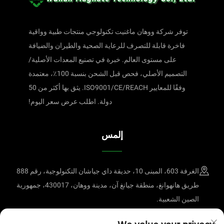
توفر شركة ووهان ماغنيت تكنولوجي منتجات طبية وواقية
فاخرة قابلة للتصرف للرعاية الصحية والطيران والضيافة
على مستوى العالم. خبرة في تصنيع المعدات الأصلية/
التصميم الأصلي، فحص قبل الشحن بنسبة 100٪، معتمدة
وفقًا للمعايير ISO9001/CE/REACH. يثق بها أكثر من 50
دولة. اطلب عرض سعر اليوم!
إلمس
الغرفة 603، المبنى 10، حديقة داي جياشان التكنولوجية، رقم 888
طريق هانهوانغ، منطقة جيانغ آن، مدينة ووهان، 430017، جمهورية
الصين الشعبية.
+86-15607122519