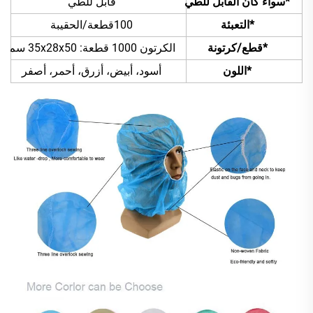
*سواء كان القابل للطي
قابل للطي
*التعبئة
100قطعة/الحقيبة
*قطع/كرتونة
الكرتون 1000 قطعة: 35x28x50 سم
*اللون
أسود، أبيض، أزرق، أحمر، أصفر