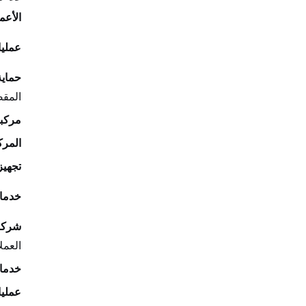
الأعم
عمليا
حماية 
المقص
مركب
المرك
تجهيز
خدمات
شركا
العمل
خدما
عمليا