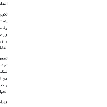
التفا
تكوين
يتم ت
وراحت
والزي
القاب
تصميم
تم تص
لمكبا
من ال
واحدة
الحوا
قدرا