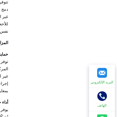
تتوفر
دمج ع
غير ا
للأحج
نفس ا
المزاي
حماية
توفر 
المرك
غير ا
البريد الإلكتروني
إجراء
بمعاي
أداء 
الهاتف
يوفر 
تُشكّ