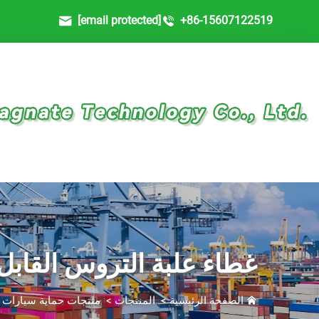
[email protected]
+86-15607122519
غطاء علبة التروس القاب
الصفحة الرئيسية
>
المنتجات
>
منتجات حماية سيارات ق