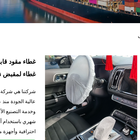
غطاء مقود قاب
غطاء لمقبض نا
شركتنا هي شركة ت
شهري باستخدام أح
احترافية وأجهزة م