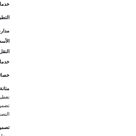
خدما
التطب
مدارس
الأس
النقل
خدما
خصائص
متانة 
تغطية
تضمن 
التصن
تصميم
ميزات