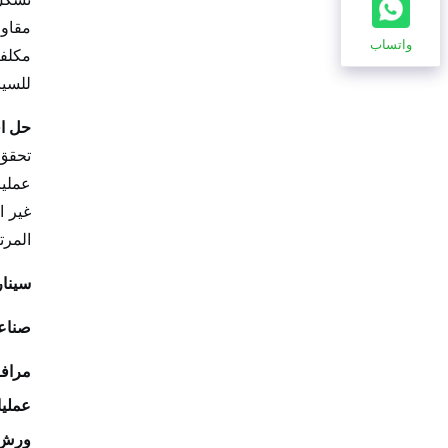
مقاوم
واتساب
مكلفة
للسيا
حل اق
تحقق 
عمليا
غير ا
المرت
سينار
صناع
مرافق
عمليا
ورش 