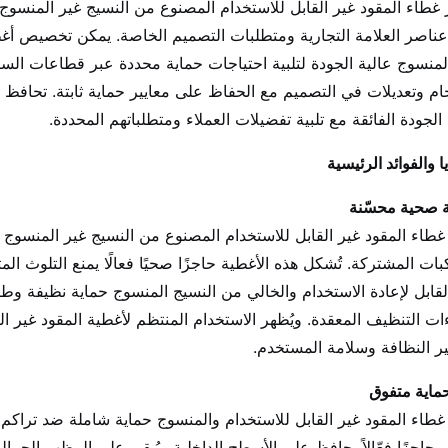
 غطاء المقود غير القابل للاستخدام المصنوع من النسيج غير المنس
ناصر العلامة التجارية ومتطلبات التصميم الخاصة. يمكن تخصيص أغطي
لمنسوج عالية الجودة لتلبية احتياجات حماية محددة عبر قطاعات الس
ام وتعديلات في التصميم مع الحفاظ على معايير حماية ثابتة. تحافظ 
لجودة الفائقة مع تلبية تفضيلات العملاء ومتطلباتهم المحددة.
ا والفوائد الرئيسية
 صحية محسّنة
غطاء المقود غير القابل للاستخدام المصنوع من النسيج غير المنسوج حم
بات المشتركة. تُشكل هذه الأغطية حاجزًا صحيًا فعالًا يمنع التلوث ا
لقابل لإعادة الاستخدام والخالي من النسيج المنسوج حماية نظيفة و
ات التنظيف المعقدة. ويُظهر الاستخدام المنتظم لأغطية المقود غير القا
ير النظافة وسلامة المستخدم.
حماية متفوق
غطاء المقود غير القابل للاستخدام والمنسوج حماية شاملة ضد تراكم 
ل حاجزًا فعّالاً يحافظ على الأسطح الداخلية ويُبقي على المظهر الجما