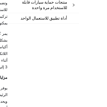
منتجات حماية سيارات قابلة
وتضمن
للاستخدام مرة واحدة
للاست
أداة تطبيق للاستعمال الواحد
يمكنه
يمر ك
بشكل 
اللات
أثناء
3 إلى 6 بوصات لتتناسب مع أحجام مختلفة من السماعات دون التأثير على الثبات الآمن.
مزايا
يوفر 
الرئي
ويحد 