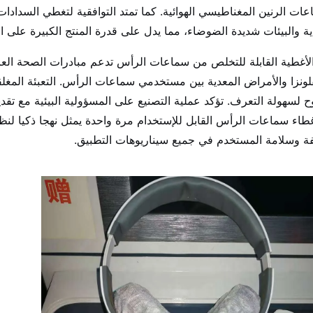
ات الرنين المغناطيسي الهوائية. كما تمتد التوافقية لتغطي السدادا
ية والبيئات شديدة الضوضاء، مما يدل على قدرة المنتج الكبيرة على ال
لأغطية القابلة للتخلص من سماعات الرأس تدعم مبادرات الصحة العام
فلونزا والأمراض المعدية بين مستخدمي سماعات الرأس. التعبئة الم
 لسهولة التعرف. تؤكد عملية التصنيع على المسؤولية البيئية مع تقدي
اء سماعات الرأس القابل للإستخدام مرة واحدة يمثل نهجا ذكيا لنظاف
فة وسلامة المستخدم في جميع سيناريوهات التطبيق.