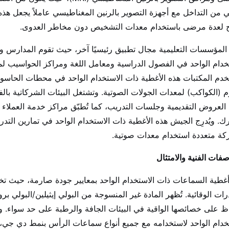
ي من التداخل مع أجهزة التصوير بالرنين المغناطيسي عاملاً يجعل هذ
 لعدة مرضى باستخدام معدات التشخيص دون مخاطر العدوى.
المؤسسات التعليمية مجال تطبيق رئيسيًا آخر، حيث تقوم المدارس 
خدام الواحد في الفصول الدراسية ومعامل اللغة ومراكز الحواسيب لمن
دم المكتبات هذه الأغطية ذات الاستخدام الواحد في محطات الحاس
م (الكواكب) لمعدات الجولات الصوتية. وتشتغل البيئات الشركاتية بالفو
العروض التقديمية وجلسات التدريب، كما تُطبّق مراكز خدمة العملا
. ويُدرِج الجيش هذه الأغطية ذات الاستخدام الواحد في تمارين التد
ة متعددة استخدام معدات صوتية.
صفات الفنية والامتثال
غطية السماعات ذات الاستخدام الواحد بمعايير جودة صارمة، حيث تخ
رات الوقائية. تُظهر المادة غير المنسوجة من البولي إيثيلين/البولي بر
ظ على خصائصها الواقية في البيئات الجافة والرطبة على حد سواء. 
خدام الواحد لاستخدامه مع جميع أنواع سماعات الرأس بنمط دي جي، ب