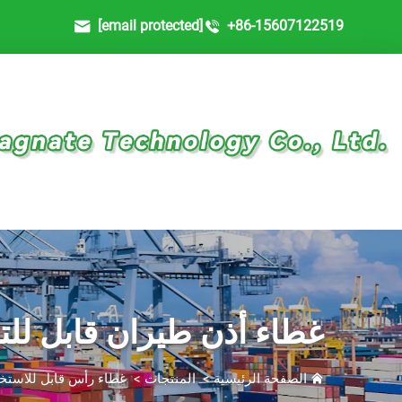
[email protected]
+86-15607122519
غطاء أذن طيران قابل ل
الصفحة الرئيسية
>
المنتجات
>
غطاء رأس قابل للاستخد