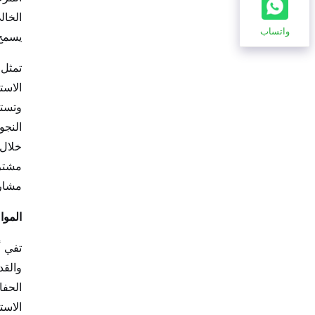
الخال
واتساب
يسمح
تمثل 
الاست
وتستخ
النجو
خلال 
مشترك
مشارك
الموا
تفي أ
والقد
الحفا
الاست