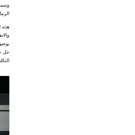
وسماع
الرما
هذه ا
والان
بوضوح
حل غط
التكل