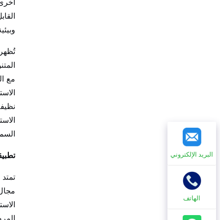
أخرى،
القاب
وبيئي
تُظهر
المتن
مع ال
الاست
نظيفة
الاست
السما
تطبيق
البريد الإلكتروني
تمتد 
مجال 
الهاتف
الاست