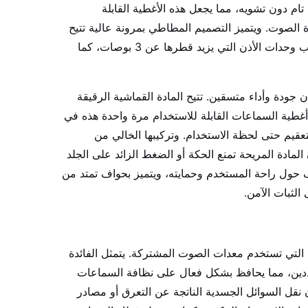
م دون تشويه، مما يجعل هذه الأغطية القابلة
دة الصوت. ويتميز التصميم المطاطي بمرونة عالية تتيح
تركيبها براحة على سماعات الرأس الكبيرة التي تحيط بالأذن، حيث تستوعب وحدات الأذن التي يزيد قطرها عن 3 بوصات، كما
ودة وأداء متسقين. تتيح المادة القماشية الرقيقة
غطية السماعات القابلة للاستخدام مرة واحدة هذه في
، للحفاظ على التعقيم حتى لحظة الاستخدام. وتركيبها الخالي من
مادة المريحة تمنع الحكة أو الضغط الزائد على الجلد
ف حول راحة المستخدم وحمايته، ويتميز بحواف تمتد من
 التي تستخدم معدات الصوت المشتركة. يتمثل الفائدة
متعددين، مما يحافظ بشكل فعال على نظافة السماعات
نقل السوائل الجسدية الناتجة عن التعرق أو مصادر