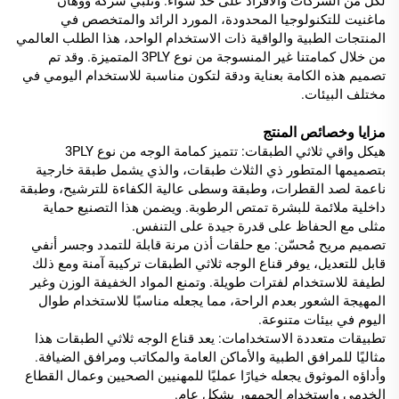
لكل من الشركات والأفراد على حد سواء. وتلبّي شركة ووهان
ماغنيت للتكنولوجيا المحدودة، المورد الرائد والمتخصص في
المنتجات الطبية والواقية ذات الاستخدام الواحد، هذا الطلب العالمي
من خلال كمامتنا غير المنسوجة من نوع 3PLY المتميزة. وقد تم
تصميم هذه الكامة بعناية ودقة لتكون مناسبة للاستخدام اليومي في
مختلف البيئات.
مزايا وخصائص المنتج
هيكل واقي ثلاثي الطبقات: تتميز كمامة الوجه من نوع 3PLY
بتصميمها المتطور ذي الثلاث طبقات، والذي يشمل طبقة خارجية
ناعمة لصد القطرات، وطبقة وسطى عالية الكفاءة للترشيح، وطبقة
داخلية ملائمة للبشرة تمتص الرطوبة. ويضمن هذا التصنيع حماية
مثلى مع الحفاظ على قدرة جيدة على التنفس.
تصميم مريح مُحسّن: مع حلقات أذن مرنة قابلة للتمدد وجسر أنفي
قابل للتعديل، يوفر قناع الوجه ثلاثي الطبقات تركيبة آمنة ومع ذلك
لطيفة للاستخدام لفترات طويلة. وتمنع المواد الخفيفة الوزن وغير
المهيجة الشعور بعدم الراحة، مما يجعله مناسبًا للاستخدام طوال
اليوم في بيئات متنوعة.
تطبيقات متعددة الاستخدامات: يعد قناع الوجه ثلاثي الطبقات هذا
مثاليًا للمرافق الطبية والأماكن العامة والمكاتب ومرافق الضيافة.
وأداؤه الموثوق يجعله خيارًا عمليًا للمهنيين الصحيين وعمال القطاع
الخدمي واستخدام الجمهور بشكل عام.