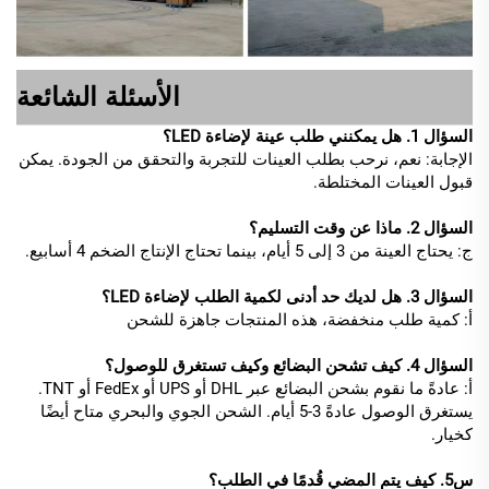
الأسئلة الشائعة
السؤال 1. هل يمكنني طلب عينة لإضاءة LED؟
الإجابة: نعم، نرحب بطلب العينات للتجربة والتحقق من الجودة. يمكن
قبول العينات المختلطة.
السؤال 2. ماذا عن وقت التسليم؟
ج: يحتاج العينة من 3 إلى 5 أيام، بينما تحتاج الإنتاج الضخم 4 أسابيع.
السؤال 3. هل لديك حد أدنى لكمية الطلب لإضاءة LED؟
أ: كمية طلب منخفضة، هذه المنتجات جاهزة للشحن
السؤال 4. كيف تشحن البضائع وكيف تستغرق للوصول؟
أ: عادةً ما نقوم بشحن البضائع عبر DHL أو UPS أو FedEx أو TNT.
يستغرق الوصول عادةً 3-5 أيام. الشحن الجوي والبحري متاح أيضًا
كخيار.
س5. كيف يتم المضي قُدمًا في الطلب؟