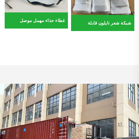
غطاء حذاء مهمل موصل
شبكة شعر نايلون قابلة
كهربائياً
للاستخدام مرة واحدة مقاس 5
مم، 7 مم، 10 مم، شبكات
شعر شفافة