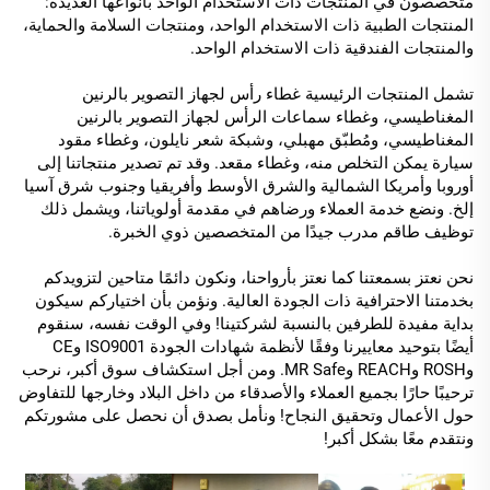
متخصصون في المنتجات ذات الاستخدام الواحد بأنواعها العديدة:
المنتجات الطبية ذات الاستخدام الواحد، ومنتجات السلامة والحماية،
والمنتجات الفندقية ذات الاستخدام الواحد.
تشمل المنتجات الرئيسية غطاء رأس لجهاز التصوير بالرنين
المغناطيسي، وغطاء سماعات الرأس لجهاز التصوير بالرنين
المغناطيسي، ومُطبّق مهبلي، وشبكة شعر نايلون، وغطاء مقود
سيارة يمكن التخلص منه، وغطاء مقعد. وقد تم تصدير منتجاتنا إلى
أوروبا وأمريكا الشمالية والشرق الأوسط وأفريقيا وجنوب شرق آسيا
إلخ. ونضع خدمة العملاء ورضاهم في مقدمة أولوياتنا، ويشمل ذلك
توظيف طاقم مدرب جيدًا من المتخصصين ذوي الخبرة.
نحن نعتز بسمعتنا كما نعتز بأرواحنا، ونكون دائمًا متاحين لتزويدكم
بخدمتنا الاحترافية ذات الجودة العالية. ونؤمن بأن اختياركم سيكون
بداية مفيدة للطرفين بالنسبة لشركتينا! وفي الوقت نفسه، سنقوم
أيضًا بتوحيد معاييرنا وفقًا لأنظمة شهادات الجودة ISO9001 وCE
وROSH وREACH وMR Safe. ومن أجل استكشاف سوق أكبر، نرحب
ترحيبًا حارًا بجميع العملاء والأصدقاء من داخل البلاد وخارجها للتفاوض
حول الأعمال وتحقيق النجاح! ونأمل بصدق أن نحصل على مشورتكم
ونتقدم معًا بشكل أكبر!