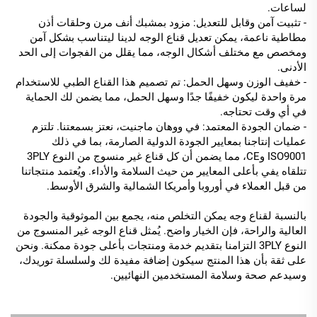
لساعات.
- تثبيت آمن وقابل للتعديل: مزود بمشبك أنف مرن وحلقات أذن
مطاطية ناعمة، يمكن تعديل قناع الوجه لدينا ليتناسب بشكل آمن
ومخصص مع مختلف أشكال الوجه، مما يقلل من الفجوات إلى الحد
الأدنى.
- خفيف الوزن وسهل الحمل: تم تصميم هذا القناع الطبي للاستخدام
مرة واحدة ليكون خفيفًا جدًا وسهل الحمل، مما يضمن لك الحماية
في أي وقت تحتاجه.
- ضمان الجودة المعتمد: في ووهان ماجنيت، نعتز بسمعتنا. تلتزم
عمليات إنتاجنا بمعايير الجودة الدولية الصارمة، بما في ذلك
ISO9001 وCE، مما يضمن أن كل قناع غير منسوج من النوع 3PLY
تتلقاه يفي بأعلى المعايير من حيث السلامة والأداء. ويُعتمد منتجاتنا
من قبل العملاء في أوروبا وأمريكا الشمالية والشرق الأوسط.
بالنسبة لقناع وجه يمكن التخلص منه، يجمع بين الموثوقية والجودة
العالية والراحة، فإن الخيار واضح. يُمثل قناع الوجه غير المنسوج من
النوع 3PLY التزامنا بتقديم خدمة ومنتجات بأعلى جودة ممكنة. ونحن
على ثقة بأن هذا المنتج سيكون إضافة مفيدة لك ولسلسلة توريدك،
وسيدعم صحة وسلامة المستخدمين النهائيين.