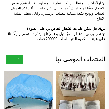
ج: أولاً، أخبرنا بمتطلباتك أو بالتطبيق المطلوب. ثانيًا، نقدّم عرض
الأسعار وفقًا لمتطلباتك أو بناءً على اقتراحاتنا. ثالثًا، يؤكد العميل
العينات ويودع دفعة مبدئية للطلب الرسمي. رابعًا، ننظم عملية
الإنتاج.
س6. هل يمكن طباعة الشعار الخاص بي على العبوة؟
ج: نعم. يرجى إبلاغنا رسميًا قبل بدء الإنتاج، وتأكيد التصميم أولًا بناءً
على عينتنا. الكمية الدنيا للطلب 200000 قطعة
المنتجات الموصى بها