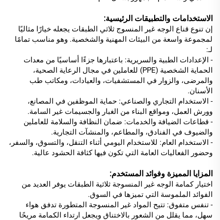
الاستخدامات والتطبيقات الرئيسية:
إن تنوع قناع الوجه غير المنسوج ثلاثي الطبقات يجعله خيارًا مثاليًا
لمجموعة واسعة من البيئات المهنية والشخصية. وهو مناسب تمامًا
لـ:
- الإعدادات الطبية والسريرية: باعتبارها جزءًا أساسيًا من معدات
الحماية الشخصية (PPE) للعاملين في مجال الرعاية الصحية،
والمرضى، والزوار في المستشفيات، والعيادات، ومكاتب طب
الأسنان.
- الاستخدام التجاري والصناعي: حماية الموظفين في المصانع،
وورش العمل، ومواقع البناء من الغبار والجسيمات غير السامة.
- قطاعات الضيافة والخدمات: ضمان النظافة والسلامة للعاملين
والضيوف في الفنادق، والمطاعم، والمنشآت التجارية.
- الاستخدام العام: للاستخدام اليومي أثناء التنقل، والتسوق، والسفر،
وحضور الفعاليات العامة التي تكون فيها كثافة الحشود عالية.
المزايا المميزة وفوائد المستخدم:
اختيار كمامة الوجه غير المنسوجة ثلاثية الطبقات يوفر العديد من
الفوائد الملموسة التي تميزها في السوق.
- تنفس متفوق: تتيح المواد غير المنسوجة المتطورة تدفق هواء
سهل، مما يقلل من الشعور بالاختناق ويجعل ارتداء الكمامة مريحًا