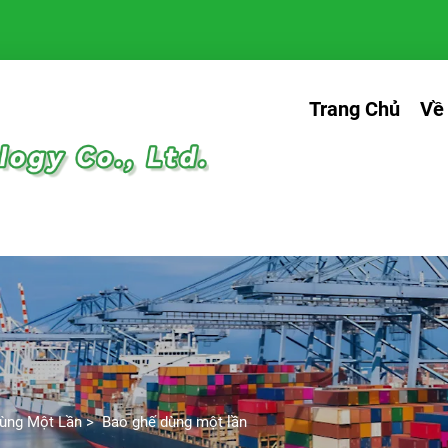
Trang Chủ
Về
ùng Một Lần
>
Bao ghế dùng một lần