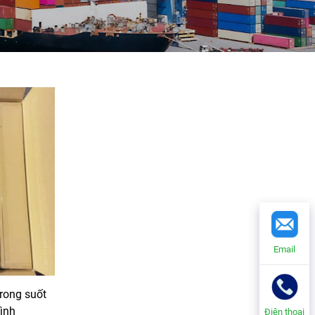
Email
rong suốt
ình
Điện thoại