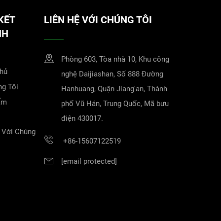
KẾT
LIÊN HỆ VỚI CHÚNG TÔI
NH
Phòng 603, Tòa nhà 10, Khu công
Chủ
nghệ Daijiashan, Số 888 Đường
g Tôi
Hanhuang, Quận Jiang'an, Thành
ẩm
phố Vũ Hán, Trung Quốc, Mã bưu
điện 430017.
 Với Chúng
+86-15607122519
[email protected]