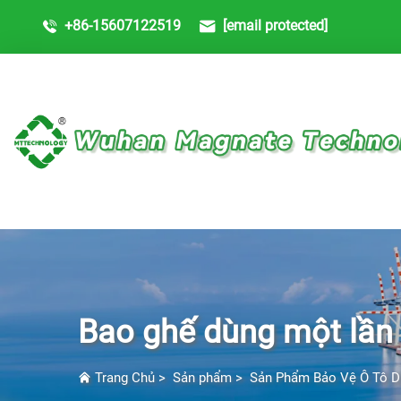
+86-15607122519
[email protected]
Bao ghế dùng một lần
Trang Chủ
>
Sản phẩm
>
Sản Phẩm Bảo Vệ Ô Tô D