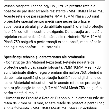
Wuhan Magnate Technology Co., Ltd. vă prezintă rețelele
noastre de păr descărcabile rezistente 7MM 10MM Plasă 75D.
Aceste rețele de păr rezistente 7MM 10MM Plasă 75D sunt
proiectate special pentru medii care necesită o fixare
superioară a părului și o durabilitate sporită, oferind protecție
fiabilă în condiții industriale exigente. Construcția avansată a
rețelelor noastre de păr descărcabile rezistente 7MM 10MM
Plasă 75D asigură o performanță excepțională, menținând în
același timp confortul utilizatorului.
Specificații tehnice și caracteristici ale produsului
• Construcție din Material Rezistent: Rețelele noastre de
protecție pentru păr, single folosință, 7MM 10MM Mesh 75D,
sunt fabricate dintr-o rețea premium din nailon 75D, oferind o
durabilitate sporită și o protecție fiabilă în condiții dificile de
lucru. Materialul robust utilizat în aceste rețele de protecție
pentru păr, single folosință, 7MM 10MM Mesh 75D, asigură o
performanță durabilă.
• Dimensiune Precisă a Rețelei: Disponibile în dimensiunile de
rețea de 7 mm și 10 mm, aceste rețele de protecție pentru păr,
single folosință, 7MM 10MM Mesh 75D, oferă un echilibru