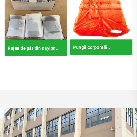
Pungă corporală
Rețea de păr din naylon
impermeabilă din bumbac,
unică folosință 5 mm, 7
accesorii pentru sicriu,
mm, 10 mm, rețele de păr,
pentru adulți
rețele de păr invizibile