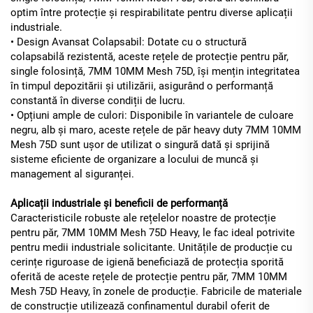
optim între protecție și respirabilitate pentru diverse aplicații
industriale.
• Design Avansat Colapsabil: Dotate cu o structură
colapsabilă rezistentă, aceste rețele de protecție pentru păr,
single folosință, 7MM 10MM Mesh 75D, își mențin integritatea
în timpul depozitării și utilizării, asigurând o performanță
constantă în diverse condiții de lucru.
• Opțiuni ample de culori: Disponibile în variantele de culoare
negru, alb și maro, aceste rețele de păr heavy duty 7MM 10MM
Mesh 75D sunt ușor de utilizat o singură dată și sprijină
sisteme eficiente de organizare a locului de muncă și
management al siguranței.
Aplicații industriale și beneficii de performanță
Caracteristicile robuste ale rețelelor noastre de protecție
pentru păr, 7MM 10MM Mesh 75D Heavy, le fac ideal potrivite
pentru medii industriale solicitante. Unitățile de producție cu
cerințe riguroase de igienă beneficiază de protecția sporită
oferită de aceste rețele de protecție pentru păr, 7MM 10MM
Mesh 75D Heavy, în zonele de producție. Fabricile de materiale
de construcție utilizează confinamentul durabil oferit de