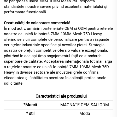
de păr groasă unică 7MM 10MM Mesh 75D respectă
standardele noastre severe privind excelenta materialului și
performanța funcțională.
Oportunități de colaborare comercială
În mod activ, urmărim parteneriate OEM și ODM pentru rețelele
noastre de unică folosință 7MM 10MM Mesh 75D Heavy,
oferind servicii complete de personalizare pentru a răspunde
cerințelor industriale specifice și nevoilor pieței. Strategia
noastră de prețuri competitive oferă o valoare excepțională,
păstrând în același timp angajamentul față de standarde
superioare de calitate. Acceptarea internațională tot mai largă
a rețelelor noastre de unică folosință 7MM 10MM Mesh 75D
Heavy în diverse sectoare ale industriei grele confirmă
eficacitatea și fiabilitatea acestora în aplicații profesionale
solicitante.
Caracteristici ale produsului
*Marcă
MAGNATE OEM SAU ODM
* stil
Modă