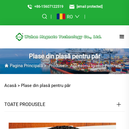
+86-15607122519
[email protected]
RO
Plase din plasă pentru păr
Pagina Principală
>
Produse
>
Accesoriu Igienic Pentru Cap
Acasă >
Plase din plasă pentru păr
TOATE PRODUSELE