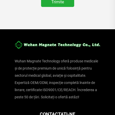
Trimite
Wuhan Magnate Technology oferă produse medicale
și de protecție premium de unică folosință pentru
sectorul medical global, aviație și ospitalitate.
Expertiză OEM/ODM, inspecție completă înainte de
livrare, certificate ISO9001/CE/REACH. Încrederea a
peste 50 de țări. Solicitați o ofertă astăzi!
CONTACTAȚI-NE