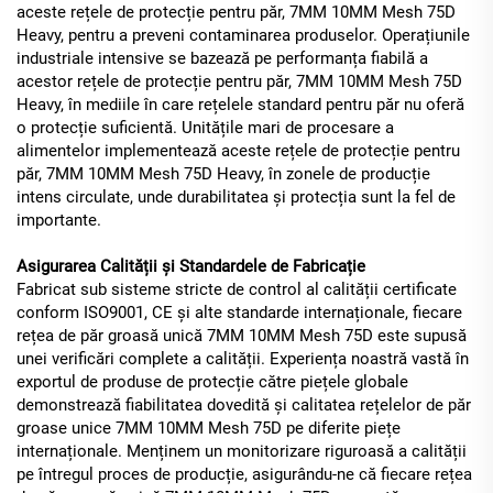
aceste rețele de protecție pentru păr, 7MM 10MM Mesh 75D
Heavy, pentru a preveni contaminarea produselor. Operațiunile
industriale intensive se bazează pe performanța fiabilă a
acestor rețele de protecție pentru păr, 7MM 10MM Mesh 75D
Heavy, în mediile în care rețelele standard pentru păr nu oferă
o protecție suficientă. Unitățile mari de procesare a
alimentelor implementează aceste rețele de protecție pentru
păr, 7MM 10MM Mesh 75D Heavy, în zonele de producție
intens circulate, unde durabilitatea și protecția sunt la fel de
importante.
Asigurarea Calității și Standardele de Fabricație
Fabricat sub sisteme stricte de control al calității certificate
conform ISO9001, CE și alte standarde internaționale, fiecare
rețea de păr groasă unică 7MM 10MM Mesh 75D este supusă
unei verificări complete a calității. Experiența noastră vastă în
exportul de produse de protecție către piețele globale
demonstrează fiabilitatea dovedită și calitatea rețelelor de păr
groase unice 7MM 10MM Mesh 75D pe diferite piețe
internaționale. Menținem un monitorizare riguroasă a calității
pe întregul proces de producție, asigurându-ne că fiecare rețea