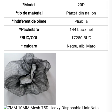
*Model
20D
*tip de material
Pânză din nailon
*Indiferent de pliere
Pliabilă
*Pachetare
144 buc./inel
*BUC/COL
17280 BUC
* culoare
Negru, alb, Maro