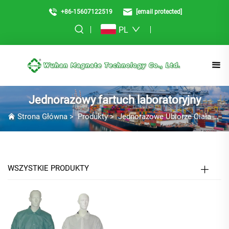
+86-15607122519
[email protected]
PL
Jednorazowy fartuch laboratoryjny
Strona Główna
>
Produkty
>
Jednorazowe Ubiorze Ciała
>
Je
WSZYSTKIE PRODUKTY