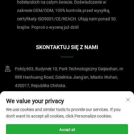
hotelarskich na całym świecie. Doświadczenie w
zakresie OEM/ODM, 100% kontrola przed wysyłką,
certyfikaty ISO9001/CE/REACH. Ufają nam ponad 50
krajów. Poproś o wycenę już dziś!
SKONTAKTUJ SIĘ Z NAMI
Pokój 603, Budynek 10, Park Technologiczny Daijiashan, nr
888 Hanhuang Road, Dzielnica Jiang'an, Miasto Wuhan,
430017, Republika Chińska.
+86-15607122519
We value your privacy
We use cookies and similar tools to provide our services. If you
[email protected]
don't want to accept all cookies, click Personalize cookies.
Accept all
Prawa autorskie © 2025 przez Wuhan Magnate Technology Co., Ltd.