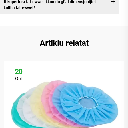
Il-kopertura tal-ewwel ikkomdu għal dimensjonijiet
kollha tal-ewwel?
Artiklu relatat
20
Oct