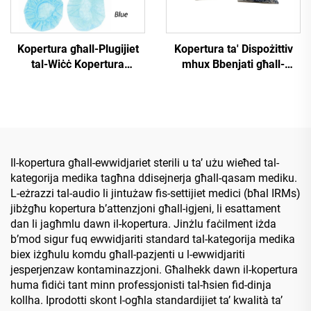
Kopertura għall-Plugijiet
Kopertura ta' Dispożittiv
tal-Wiċċ Kopertura
mhux Bbenjati għall-
Protettiva għall-Kulmiet
Kulmiet tal-Airline
Kopertura Iġjenika għall-
Kulmiet
Il-kopertura għall-ewwidjariet sterili u ta’ użu wieħed tal-
kategorija medika tagħna ddisejnerja għall-qasam mediku.
L-eżrazzi tal-audio li jintużaw fis-settijiet medici (bħal IRMs)
jibżgħu kopertura b’attenzjoni għall-igjeni, li esattament
dan li jagħmlu dawn il-kopertura. Jinżlu faċilment iżda
b’mod sigur fuq ewwidjariti standard tal-kategorija medika
biex iżgħulu komdu għall-pazjenti u l-ewwidjariti
jesperjenzaw kontaminazzjoni. Għalhekk dawn il-kopertura
huma fidiċi tant minn professjonisti tal-ħsien fid-dinja
kollha. Iprodotti skont l-ogħla standardijiet ta’ kwalità ta’