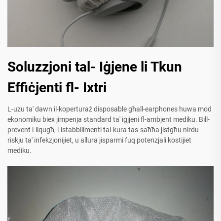
Soluzzjoni tal- Iġjene li Tkun
Effiċjenti fl- Ixtri
L-użu ta' dawn il-koperturaż disposable għall-earphones huwa mod
ekonomiku biex jimpenja standard ta' iġjjeni fl-ambjent mediku. Bill-
prevent l-ilqugħ, l-istabbilimenti tal-kura tas-saħħa jistgħu nirdu
riskju ta' infekzjonijiet, u allura jisparmi fuq potenzjali kostijiet
mediku.