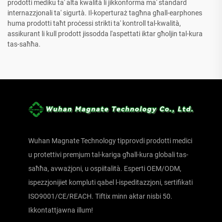
prodotti mediku ta' alta kwalità li jikkonforma ma' standard
internazzjonali ta' sigurtà. Il-koperturaż tagħna għall-earphones
huma prodotti taħt proċessi strikti ta' kontroll tal-kwalità,
assikurant li kull prodott jissodda l'aspettati iktar għoljin tal-kura
tas-saħħa.
Wuhan Magnate Technology tipprovdi prodotti medici
u protettivi premjum tal-kariga għall-kura globali tas-
saħħa, avważjoni, u ospiitalità. Esperti OEM/ODM,
ispezzjonijiet kompluti qabel l-ispeditazzjoni, sertifikati
ISO9001/CE/REACH. Tiftix minn aktar nisbi 50.
Ikkontattjawna illum!