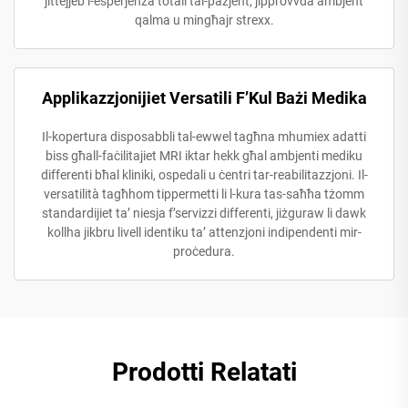
jittejjeb l-esperjenza totali tal-pazjent, jipprovvda ambjent
qalma u mingħajr strexx.
Applikazzjonijiet Versatili F’Kul Bażi Medika
Il-kopertura disposabbli tal-ewwel tagħna mhumiex adatti
biss għall-faċilitajiet MRI iktar hekk għal ambjenti mediku
differenti bħal kliniki, ospedali u ċentri tar-reabilitazzjoni. Il-
versatilità tagħhom tippermetti li l-kura tas-saħħa tżomm
standardijiet ta’ niesja f’servizzi differenti, jiżguraw li dawk
kollha jikbru livell identiku ta’ attenzjoni indipendenti mir-
proċedura.
Prodotti Relatati