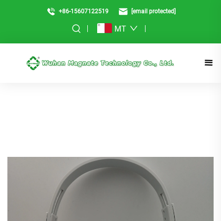
+86-15607122519
[email protected]
MT