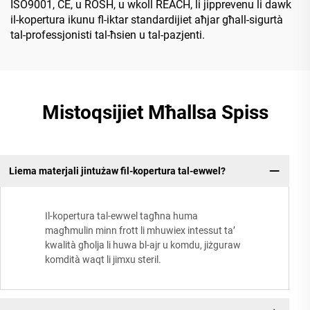
ISO9001, CE, u ROSH, u wkoll REACH, li jipprevenu li dawk
il-kopertura ikunu fl-iktar standardijiet aħjar għall-sigurtà
tal-professjonisti tal-ħsien u tal-pazjenti.
Mistoqsijiet Mħallsa Spiss
Liema materjali jintużaw fil-kopertura tal-ewwel?
Il-kopertura tal-ewwel tagħna huma
magħmulin minn frott li mhuwiex intessut ta’
kwalità għolja li huwa bl-ajr u komdu, jiżguraw
komdità waqt li jimxu steril.