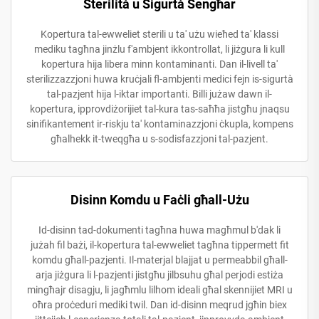
Sterilità u Sigurtà Sengħar
Kopertura tal-ewweliet sterili u ta' użu wieħed ta' klassi
mediku tagħna jinżlu f'ambjent ikkontrollat, li jiżgura li kull
kopertura hija libera minn kontaminanti. Dan il-livell ta'
sterilizzazzjoni huwa kruċjali fl-ambjenti medici fejn is-sigurtà
tal-pazjent hija l-iktar importanti. Billi jużaw dawn il-
kopertura, ipprovdiżorijiet tal-kura tas-saħħa jistgħu jnaqsu
sinifikantement ir-riskju ta' kontaminazzjoni ċkupla, kompens
għalhekk it-tweqgħa u s-sodisfazzjoni tal-pazjent.
Disinn Komdu u Faċli għall-Użu
Id-disinn tad-dokumenti tagħna huwa magħmul b'dak li
jużah fil bażi, il-kopertura tal-ewweliet tagħna tippermett fit
komdu għall-pazjenti. Il-materjal blajjat u permeabbil għall-
arja jiżgura li l-pazjenti jistgħu jilbsuhu għal perjodi estiża
mingħajr disagju, li jagħmlu lilhom ideali għal skennijiet MRI u
oħra proċeduri mediki twil. Dan id-disinn meqrud jgħin biex