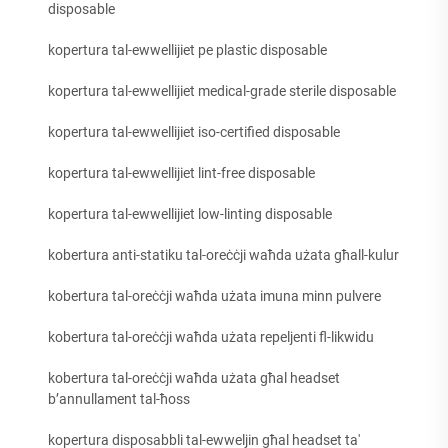
disposable
kopertura tal-ewwellijiet pe plastic disposable
kopertura tal-ewwellijiet medical-grade sterile disposable
kopertura tal-ewwellijiet iso-certified disposable
kopertura tal-ewwellijiet lint-free disposable
kopertura tal-ewwellijiet low-linting disposable
kobertura anti-statiku tal-oreċċji waħda użata għall-kulur
kobertura tal-oreċċji waħda użata imuna minn pulvere
kobertura tal-oreċċji waħda użata repeljenti fl-likwidu
kobertura tal-oreċċji waħda użata għal headset
b’annullament tal-ħoss
kopertura disposabbli tal-ewweljin għal headset ta'