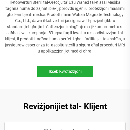
Il-Kobverturi Sterili tal-Orecċju ta' Użu Waħed tal-Klassi Medika
tagħna huma ddizajnati biex jipprovdu iġjeni u protezzjoni massimi
għall-ambjenti medici. Prodotti minn Wuhan Magnate Technology
Co., Ltd., dawn il-kobverturi jassiguraw li l-pazjenti jikbru
standardijiet għoljin ta' attenzjoni mingħajr ma jikkumpromettu s-
saħħa jew il-kumpanja. B’fuqxa fuq il-kwalità u s-sodisfazzjoni tal-
klijent, il-prodotti tagħna huma perfetti għall-faċilitajiet tas-saħħa, u
jassiguraw esperjenza ta' ascoltu sterili u sigura għal proċeduri MRI
u applikazzjonijiet medici oħra.
Ikseb Kwotazzjoni
Reviżjonijiet tal- Klijent