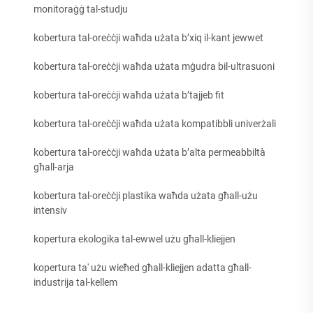
monitoraġġ tal-studju
kobertura tal-oreċċji waħda użata b’xiq il-kant jewwet
kobertura tal-oreċċji waħda użata mġudra bil-ultrasuoni
kobertura tal-oreċċji waħda użata b’tajjeb fit
kobertura tal-oreċċji waħda użata kompatibbli univerżali
kobertura tal-oreċċji waħda użata b’alta permeabbiltà
għall-arja
kobertura tal-oreċċji plastika waħda użata għall-użu
intensiv
kopertura ekologika tal-ewwel użu għall-kliejjen
kopertura ta' użu wieħed għall-kliejjen adatta għall-
industrija tal-kellem