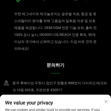
우한 매그네이트 테크놀로지는 글로벌 의료, 항공 및 호
스피탈리티 분야를 위해 고품질의 일회용 의료 및 보호
제품을 제공합니다. OEM/ODM 전문 기술 보유, 출하 전
100% 검사 실시, ISO9001/CE/REACH 인증 획득. 50개
이상의 국가에서 신뢰하고 있습니다. 지금 바로 견적 문
의하세요!
문의하기
중국 후베이성 우한시 장안구 한황로 888번지 다이자산 테크파
크 10동 603호, 우편번호 430017
+86-15607122519
We value your privacy
We use cookies and similar tools to provide our services. If you