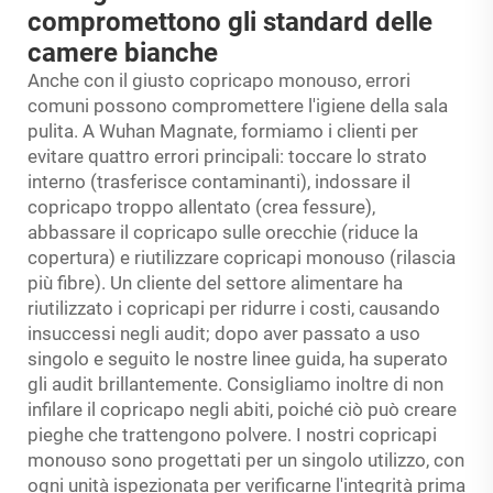
compromettono gli standard delle
camere bianche
Anche con il giusto copricapo monouso, errori
comuni possono compromettere l'igiene della sala
pulita. A Wuhan Magnate, formiamo i clienti per
evitare quattro errori principali: toccare lo strato
interno (trasferisce contaminanti), indossare il
copricapo troppo allentato (crea fessure),
abbassare il copricapo sulle orecchie (riduce la
copertura) e riutilizzare copricapi monouso (rilascia
più fibre). Un cliente del settore alimentare ha
riutilizzato i copricapi per ridurre i costi, causando
insuccessi negli audit; dopo aver passato a uso
singolo e seguito le nostre linee guida, ha superato
gli audit brillantemente. Consigliamo inoltre di non
infilare il copricapo negli abiti, poiché ciò può creare
pieghe che trattengono polvere. I nostri copricapi
monouso sono progettati per un singolo utilizzo, con
ogni unità ispezionata per verificarne l'integrità prima