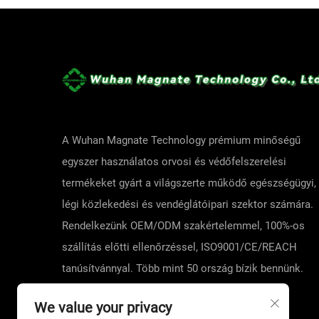
A Wuhan Magnate Technology prémium minőségű
egyszer használatos orvosi és védőfelszerelési
termékeket gyárt a világszerte működő egészségügyi,
légi közlekedési és vendéglátóipari szektor számára.
Rendelkezünk OEM/ODM szakértelemmel, 100%-os
szállítás előtti ellenőrzéssel, ISO9001/CE/REACH
tanúsítvánnyal. Több mint 50 ország bízik bennünk.
Kérjen árajánlatot még ma!
We value your privacy