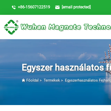
+86-15607122519
[email protected]
Egyszer használatos f
Főoldal
>
Termékek
>
Egyszerhasználatos Fejhall