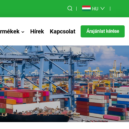
HU
ermékek
Hírek
Kapcsolat
Árajánlat kérése