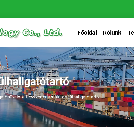
Főoldal
Rólunk
T
ülhallgatótartó
gatóhüvely
>
Egyszer használatos fülhallgatótartó