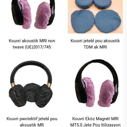
Kouvri akoustik MRI non
Kouvri jetebl pou akoustik
twave (UE)2017/745
TDM ak MRI
Kouvri pwotektif jetebl pou
Kouvri Ekòz Magnèt MRI
akoustik MR
MT5.0 Jete Pou Itilizasyon