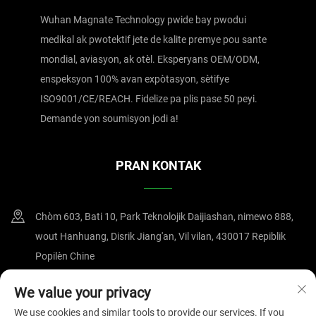
Wuhan Magnate Technology pwide bay pwodui
medikal ak pwotektif jete de kalite premye pou sante
mondial, aviasyon, ak otèl. Eksperyans OEM/ODM,
enspeksyon 100% avan expòtasyon, sètifye
ISO9001/CE/REACH. Fidelize pa plis pase 50 peyi.
Demande yon soumisyon jodi a!
PRAN KONTAK
Chòm 603, Bati 10, Park Teknolojik Daijiashan, nimewo 888,
wout Hanhuang, Disrik Jiang'an, Vil vilan, 430017 Repiblik
Popilèn Chine
+86-15607122519
We value your privacy
We use cookies and similar tools to provide our services. If you