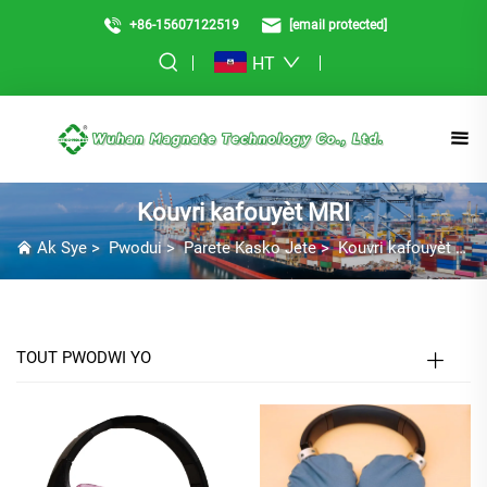
+86-15607122519
[email protected]
HT
Kouvri kafouyèt MRI
Ak Sye
>
Pwodui
>
Parete Kasko Jete
>
Kouvri kafouyèt MRI
TOUT PWODWI YO