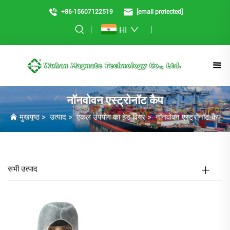
+86-15607122519
[email protected]
HI
नॉनवोवन एस्ट्रोनॉट कैप
मुखपृष्ठ
>
उत्पाद
>
एकल उपयोग का हेड वियर
>
नॉनवोवन एस्ट्रोनॉट कैप
सभी उत्पाद