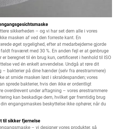
af engangsgesichtsmaske
tere sikkerheden – og vi har set dem alle i vores
ække masken af ved den forreste kant. En
erede øget sygelighed, efter at medarbejderne gjorde
e faldt fraværet med 30 %. En anden fejl er at genbruge
 beregnet til én brug kun, certificeret i henhold til ISO
telse ved én enkelt anvendelse. Undgå at røre dit
g – bakterier på dine hænder (selv fra ørestrammere)
kke at smide masken løst i skraldespanden; vores
 sprede bakterier, hvis den ikke er ordentligt
re overdrevent under aftagning – vores ørestrammere
ndtering kan beskadige dem, hvilket gør fremtidig brug
 at din engangsmaskes beskyttelse ikke ophører, når du
il sikker fjernelse
en engangsmaske – vi designer vores produkter, så