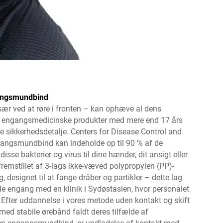
ngangsmundbind
ær ved at røre i fronten – kan ophæve al dens
f engangsmedicinske produkter med mere end 17 års
 sikkerhedsdetalje. Centers for Disease Control and
ngangsmundbind kan indeholde op til 90 % af de
disse bakterier og virus til dine hænder, dit ansigt eller
emstillet af 3-lags ikke-væved polypropylen (PP)-
esignet til at fange dråber og partikler – dette lag
de engang med en klinik i Sydøstasien, hvor personalet
. Efter uddannelse i vores metode uden kontakt og skift
d stabile ørebånd faldt deres tilfælde af