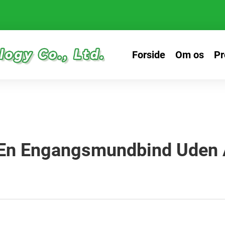
Forside
Om os
Pr
 En Engangsmundbind Uden A