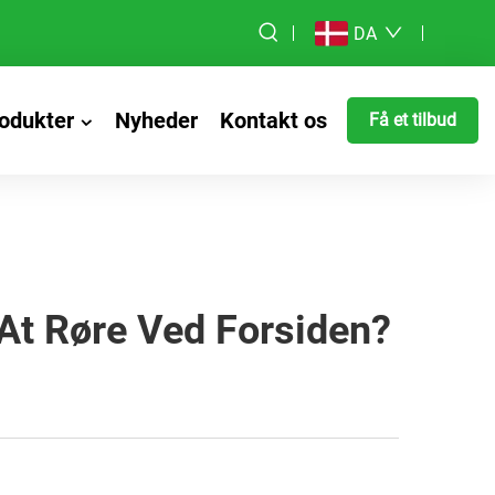
DA
odukter
Nyheder
Kontakt os
Få et tilbud
t Røre Ved Forsiden?