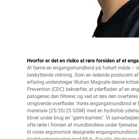
Hvorfor er det en risiko at røre forsiden af et e
At fjerne en engangsmundbind på forkert måde – is
beskyttende virkning. Som en ledende producent a
erfaring understreger Wuhan Magnate denne kritiske
Prevention (CDC) bekræfter, at yderfladen af en e
patogener, den filtrerer, og ved at røre den overføres 
omgivende overflader. Vores engangsmundbind er fr
materiale (25/20/25 GSM) med en hydrofob yderlag, d
bliver under brug en "germ-barriere". Vi samarbejde
ofte rørte i fronten af mundbindene under fjernelse
til vores ergonomisk designede engangsmundbind me