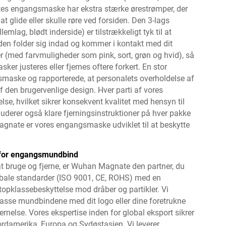
ates engangsmaske har ekstra stærke ørestrømper, der
t glide eller skulle røre ved forsiden. Den 3-lags
mlag, blødt inderside) er tilstrækkeligt tyk til at
iden folder sig indad og kommer i kontakt med dit
ser (med farvmuligheder som pink, sort, grøn og hvid), så
ker justeres eller fjernes oftere forkert. En stor
smaske og rapporterede, at personalets overholdelse af
 den brugervenlige design. Hver parti af vores
, hvilket sikrer konsekvent kvalitet med hensyn til
uderer også klare fjerningsinstruktioner på hver pakke
gnate er vores engangsmaske udviklet til at beskytte
r for engangsmundbind
t bruge og fjerne, er Wuhan Magnate den partner, du
bale standarder (ISO 9001, CE, ROHS) med en
 topklassebeskyttelse mod dråber og partikler. Vi
passe mundbindene med dit logo eller dine foretrukne
ernelse. Vores ekspertise inden for global eksport sikrer
Nordamerika, Europa og Sydøstasien. Vi leverer