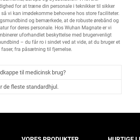
ighed for at træne din personale i teknikker til sikker
re, så vi kan imødekomme behovene hos store faciliteter.
angsmundbind og bemærkede, at de robuste ørebånd og
n natur for deres personale. Hos Wuhan Magnate er vi
ombinerer uforhandlet beskyttelse med brugervenligt
undbind – du får ro i sindet ved at vide, at du bruger et
 faser, fra påsætning til fjernelse.
kappe til medicinsk brug?
 de fleste standardhjul.
VORES PRODUKTER
HURTIGE L