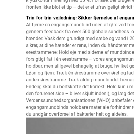
krydskontaminering med 55 %. For alle, der bruger
fronten ikke blot et tip – det er et ufravigeligt skrid
Trin-for-trin-vejledning: Sikker fjernelse af eng
At fjerne en engangsmundbind uden at røre ved fors
gennem feedback fra over 500 globale sundheds- og 
hænder: Vask dem grundigt med sæbe og vand i 20 s
sikrer, at dine hænder er rene, inden du håndterer 
ørestrammene: Hold øje med siderne af mundbindet 
forsigtigt fat i én ørestramme – vores engangsmundb
holdbar, men alligevel behagelig at bruge, hvilket gø
Løsn og fjern: Træk én ørestramme over øret og la
anden ørestramme. Træk aldrig mundbindet fremad el
Endelig skal du bortskaffe det korrekt: Hold kun i 
den forurenet side – bliver skjult indeni), og læg de
Verdenssundhedsorganisationen (WHO) anbefaler det
engangsmundbinds holdbare materiale forhindrer revn
du undgår overførsel af bakterier helt og aldeles.