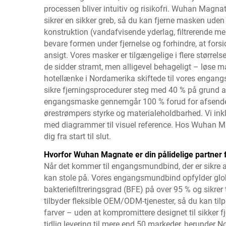
processen bliver intuitiv og risikofri. Wuhan Magn
sikrer en sikker greb, så du kan fjerne masken uden a
konstruktion (vandafvisende yderlag, filtrerende melle
bevare formen under fjernelse og forhindre, at fors
ansigt. Vores masker er tilgængelige i flere størrel
de sidder stramt, men alligevel behageligt – løse mas
hotellænke i Nordamerika skiftede til vores engang
sikre fjerningsprocedurer steg med 40 % på grund af
engangsmaske gennemgår 100 % forud for afsendelse
ørestrømpers styrke og materialeholdbarhed. Vi inkl
med diagrammer til visuel reference. Hos Wuhan Ma
dig fra start til slut.
Hvorfor Wuhan Magnate er din pålidelige partne
Når det kommer til engangsmundbind, der er sikre a
kan stole på. Vores engangsmundbind opfylder glo
bakteriefiltreringsgrad (BFE) på over 95 % og sikrer
tilbyder fleksible OEM/ODM-tjenester, så du kan til
farver – uden at kompromittere designet til sikker fj
tidlig levering til mere end 50 markeder, herunder 