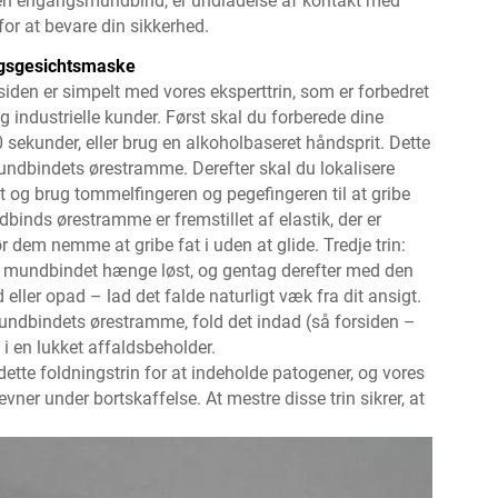
 en engangsmundbind, er undladelse af kontakt med
t for at bevare din sikkerhed.
angsgesichtsmaske
iden er simpelt med vores eksperttrin, som er forbedret
industrielle kunder. Først skal du forberede dine
ekunder, eller brug en alkoholbaseret håndsprit. Dette
mundbindets ørestramme. Derefter skal du lokalisere
og brug tommelfingeren og pegefingeren til at gribe
inds ørestramme er fremstillet af elastik, der er
r dem nemme at gribe fat i uden at glide. Tredje trin:
d mundbindet hænge løst, og gentag derefter med den
ler opad – lad det falde naturligt væk fra dit ansigt.
mundbindets ørestramme, fold det indad (så forsiden –
t i en lukket affaldsbeholder.
te foldningstrin for at indeholde patogener, og vores
er under bortskaffelse. At mestre disse trin sikrer, at