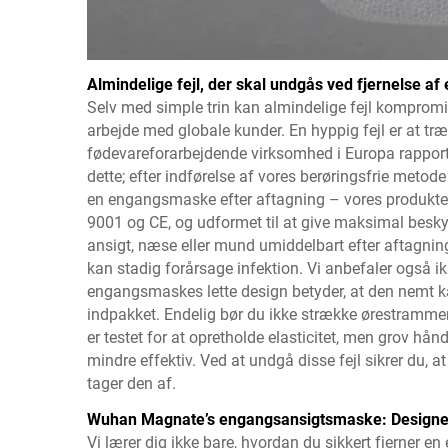
Almindelige fejl, der skal undgås ved fjernelse 
Selv med simple trin kan almindelige fejl kompromit
arbejde med globale kunder. En hyppig fejl er at tr
fødevareforarbejdende virksomhed i Europa rapport
dette; efter indførelse af vores berøringsfrie metod
en engangsmaske efter aftagning – vores produkter er
9001 og CE, og udformet til at give maksimal beskyt
ansigt, næse eller mund umiddelbart efter aftagnin
kan stadig forårsage infektion. Vi anbefaler også i
engangsmaskes lette design betyder, at den nemt kan
indpakket. Endelig bør du ikke strække ørestramme
er testet for at opretholde elasticitet, men grov hå
mindre effektiv. Ved at undgå disse fejl sikrer du,
tager den af.
Wuhan Magnate’s engangsansigtsmaske: Designet t
Vi lærer dig ikke bare, hvordan du sikkert fjerner 