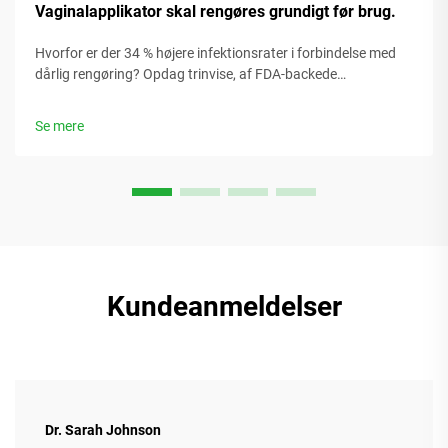
Vaginalapplikator skal rengøres grundigt før brug.
Hvorfor er der 34 % højere infektionsrater i forbindelse med
dårlig rengøring? Opdag trinvise, af FDA-backede
desinfektionsmetoder til silikone- og plastapplikatorer – samt
hvornår de skal udskiftes. Beskyt din sundhed allerede i dag.
Se mere
Kundeanmeldelser
Dr. Sarah Johnson