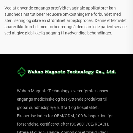
Ved at anvende engangs præfyldte vaginale applikatorer kan
sundhedsinstitutioner reducere omkostningerne forbundet med
sterilisering og sikre en strømlinet arbejdsproces. Denne effektivitet
sparer ikke kun tid, men forbedrer også den samlede patientservice
ved at give øjeblikkelig adgang til nødvendige behandlinger.
Wuhan Magnate Technology leverer førsteklasses
engangs medicinske og beskyttende produkter til
global sundhedspleje, luftfart og hospitalitet.
Ekspertise inden for OEM/ODM, 100 % inspektion før
forsendelse, certificeret efter ISO9001/CE/REACH.
Oftere af over 50 lande. Anmod om et tilbud i dag!