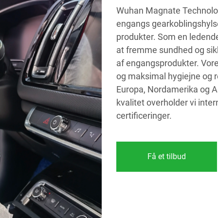
Wuhan Magnate Technology C
engangs gearkoblingshyls
produkter. Som en ledende 
at fremme sundhed og si
af engangsprodukter. Vore
og maksimal hygiejne og r
Europa, Nordamerika og A
kvalitet overholder vi int
certificeringer.
Få et tilbud