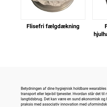
Flisefri fælgdækning
F
hjul
Betydningen af dine hygiejnisk holdbare wearables o
transport eller leje-bil tjenester. Hvordan står det ti
langtidsbrug. Det kan være en sund økonomisk og hyg
praksis med associativ innovation med uformindsket k