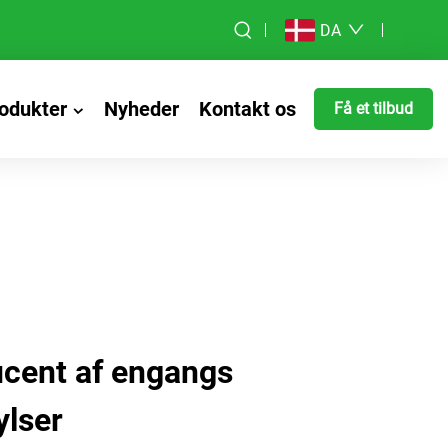
DA
odukter
Nyheder
Kontakt os
Få et tilbud
cent af engangs
ylser