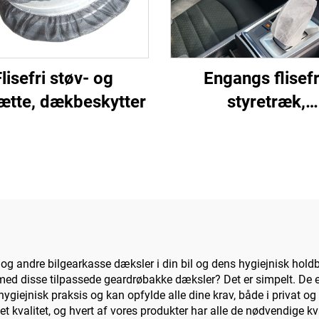
lisefri støv- og
Engangs flisefr
hætte, dækbeskytter
styretræk,
gearknaphætte
sædebetræk
g andre bilgearkasse dæksler i din bil og dens hygiejnisk holdb
l med disse tilpassede geardrøbakke dæksler? Det er simpelt. De er re
iejnisk praksis og kan opfylde alle dine krav, både i privat og 
valitet, og hvert af vores produkter har alle de nødvendige kval