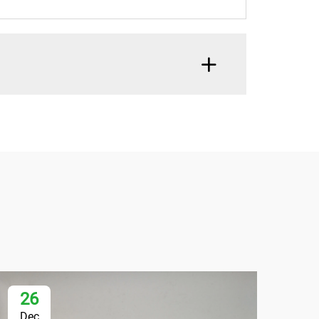
26
1
Dec
De