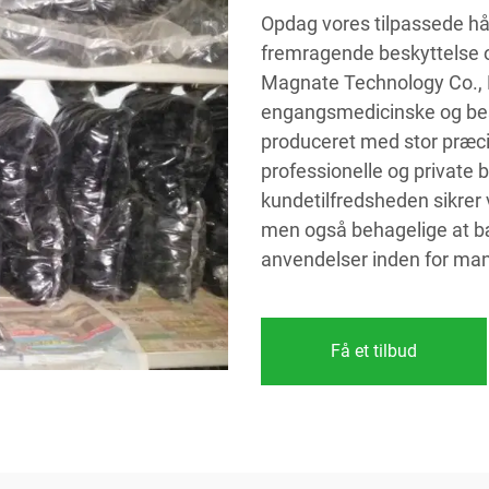
Opdag vores tilpassede hårn
fremragende beskyttelse og
Magnate Technology Co., L
engangsmedicinske og bes
produceret med stor præci
professionelle og private 
kundetilfredsheden sikrer v
men også behagelige at bære
anvendelser inden for ma
Få et tilbud