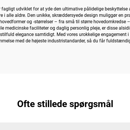
agligt udviklet for at yde den ultimative pålidelige beskyttelse 
ere i alle aldre. Den unikke, skræddersyede design muliggør en 
ige hovedformer og -størrelser – fra små til større hovedomkreds
rile medicinske faciliteter og daglig personlig pleje, er disse al
stilfuld elegance samtidigt. Med vores urokkelige engagement i 
temmelse med de højeste industristandarder, så du får fuldstændig
Ofte stillede spørgsmål