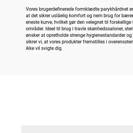
Vores brugerdefinerede formklædte parykhårdnet er f
at det sikrer uslåelig komfort og nem brug for bær
eneste kurve, hvilket gør den velegnet til forskell
områder. Ideel til brug i travle skønhedssaloner, ste
ønsker at opretholde strenge hygienestandarder og 
sikrer vi, at vores produkter fremstilles i overenss
ikke vil svigte dig.