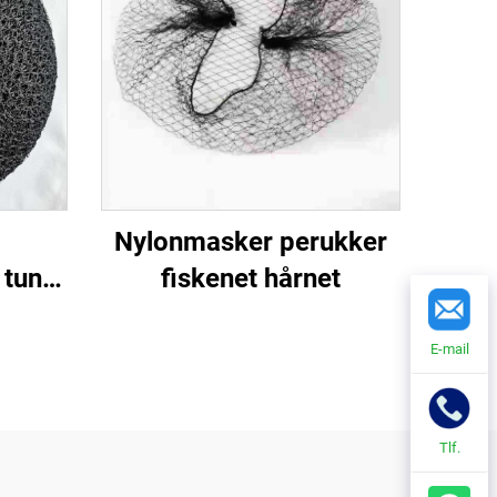
Nylonmasker perukker
 tung
fiskenet hårnet
t
E-mail
Tlf.