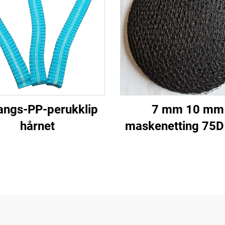
angs-PP-perukklip
7 mm 10 mm
hårnet
maskenetting 75D
engangs hårne