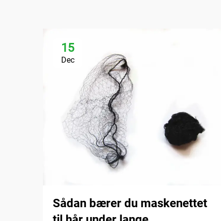
15
Dec
Sådan bærer du maskenettet
til hår under lange