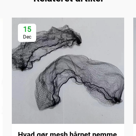
15
Dec
Hvad gør mesh hårnet nemme