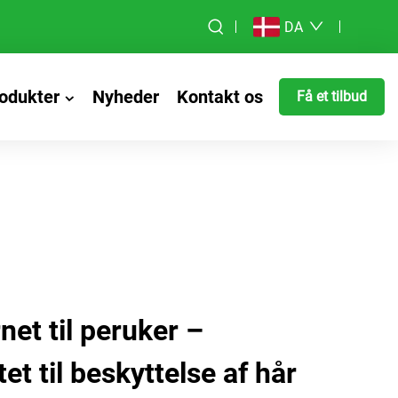
DA
odukter
Nyheder
Kontakt os
Få et tilbud
net til peruker –
t til beskyttelse af hår