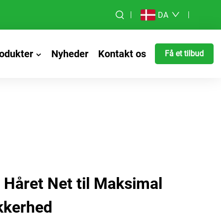
DA
odukter
Nyheder
Kontakt os
Få et tilbud
r Håret Net til Maksimal
kkerhed