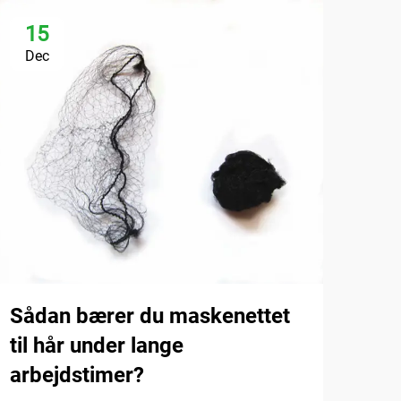
15
1
Dec
De
Sådan bærer du maskenettet
Hv
til hår under lange
at 
arbejdstimer?