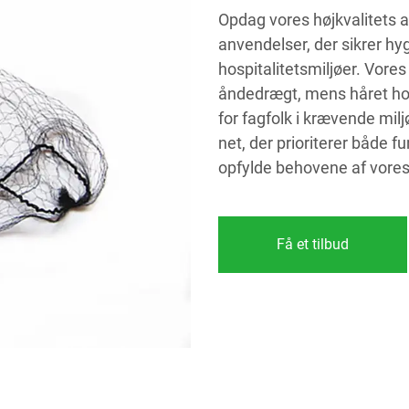
Opdag vores højkvalitets ant
anvendelser, der sikrer hy
hospitalitetsmiljøer. Vores
åndedrægt, mens håret hold
for fagfolk i krævende mil
net, der prioriterer både f
opfylde behovene af vores
Få et tilbud