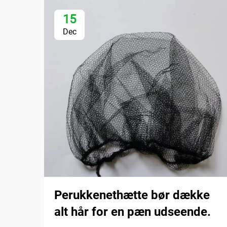
15
Dec
Perukkenethætte bør dække
alt hår for en pæn udseende.