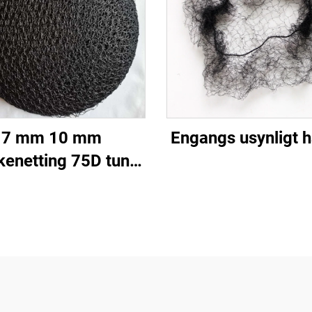
7 mm 10 mm
Engangs usynligt h
enetting 75D tung
engangs hårnet