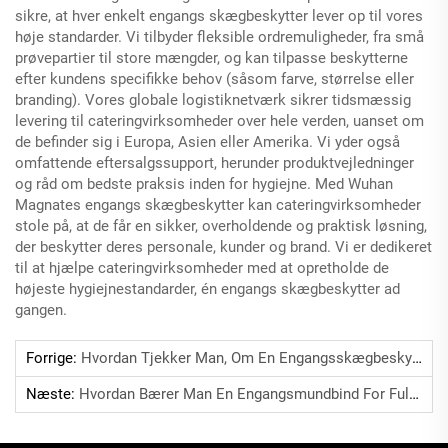
sikre, at hver enkelt engangs skægbeskytter lever op til vores
høje standarder. Vi tilbyder fleksible ordremuligheder, fra små
prøvepartier til store mængder, og kan tilpasse beskytterne
efter kundens specifikke behov (såsom farve, størrelse eller
branding). Vores globale logistiknetværk sikrer tidsmæssig
levering til cateringvirksomheder over hele verden, uanset om
de befinder sig i Europa, Asien eller Amerika. Vi yder også
omfattende eftersalgssupport, herunder produktvejledninger
og råd om bedste praksis inden for hygiejne. Med Wuhan
Magnates engangs skægbeskytter kan cateringvirksomheder
stole på, at de får en sikker, overholdende og praktisk løsning,
der beskytter deres personale, kunder og brand. Vi er dedikeret
til at hjælpe cateringvirksomheder med at opretholde de
højeste hygiejnestandarder, én engangs skægbeskytter ad
gangen.
Forrige:
Hvordan Tjekker Man, Om En Engangsskægbeskytter Er Intakt?
Næste:
Hvordan Bærer Man En Engangsmundbind For Fuld Beskyttelse?