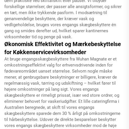
dem praktiske ved skiftafskift eller pauser. Vi tilbyder
forskellige størrelser, der passer alle ansigtsformer, og sikrer
en tæt, men ikke trykkende pasform. I modsætning til
genanvendelige beskyttere, der kræver vask og
vedligeholdelse, bruges vores engangs skægbeskyttere én
gang og smides derefter ud, hvilket sparer kantinernes
virksomheder tid og penge på vask.
Økonomisk Effektivitet og Mærkebeskyttelse
for Køkkenservicevirksomheder
At bruge engangsskægbeskyttere fra Wuhan Magnate er et
omkostningseffektivt valg for erhvervsdrivende inden for
fødevareområdet uanset størrelse. Selvom nogle måske
mener, at genbrugsbare beskytninger er billigere, kræver de
regelmæssig vask, tørring og udskiftning – hvilket fører til
højere omkostninger på lang sigt. Vores engangs
skægbeskyttere er rimeligt prissat, især ved store ordrer, og
eliminerer behovet for vaskeriudgifter. Et lille cateringfirma i
Australien beregnede, at skift til vores engangs
skægbeskyttere sparede dem 30 % årligt på omkostningerne
til hårbeskyttelse. Udover de direkte besparelser beskytter
vores engangs skægbeskyttere virksomheder mod de høje