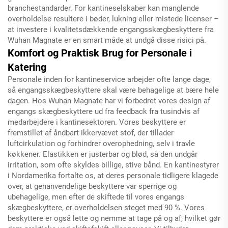
branchestandarder. For kantineselskaber kan manglende
overholdelse resultere i bøder, lukning eller mistede licenser –
at investere i kvalitetsdækkende engangsskægbeskyttere fra
Wuhan Magnate er en smart måde at undgå disse risici på.
Komfort og Praktisk Brug for Personale i
Katering
Personale inden for kantineservice arbejder ofte lange dage,
så engangsskægbeskyttere skal være behagelige at bære hele
dagen. Hos Wuhan Magnate har vi forbedret vores design af
engangs skægbeskyttere ud fra feedback fra tusindvis af
medarbejdere i kantinesektoren. Vores beskyttere er
fremstillet af åndbart ikkervævet stof, der tillader
luftcirkulation og forhindrer overophedning, selv i travle
køkkener. Elastikken er justerbar og blød, så den undgår
irritation, som ofte skyldes billige, stive bånd. En kantinestyrer
i Nordamerika fortalte os, at deres personale tidligere klagede
over, at genanvendelige beskyttere var sperrige og
ubehagelige, men efter de skiftede til vores engangs
skægbeskyttere, er overholdelsen steget med 90 %. Vores
beskyttere er også lette og nemme at tage på og af, hvilket gør