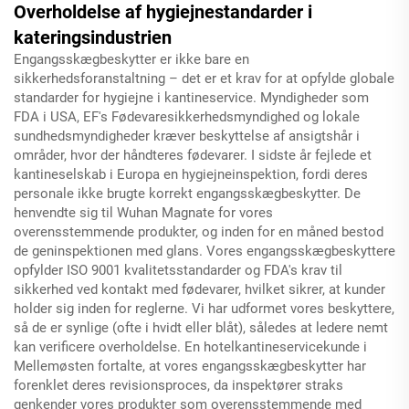
Overholdelse af hygiejnestandarder i
kateringsindustrien
Engangsskægbeskytter er ikke bare en
sikkerhedsforanstaltning – det er et krav for at opfylde globale
standarder for hygiejne i kantineservice. Myndigheder som
FDA i USA, EF's Fødevaresikkerhedsmyndighed og lokale
sundhedsmyndigheder kræver beskyttelse af ansigtshår i
områder, hvor der håndteres fødevarer. I sidste år fejlede et
kantineselskab i Europa en hygiejneinspektion, fordi deres
personale ikke brugte korrekt engangsskægbeskytter. De
henvendte sig til Wuhan Magnate for vores
overensstemmende produkter, og inden for en måned bestod
de geninspektionen med glans. Vores engangsskægbeskyttere
opfylder ISO 9001 kvalitetsstandarder og FDA's krav til
sikkerhed ved kontakt med fødevarer, hvilket sikrer, at kunder
holder sig inden for reglerne. Vi har udformet vores beskyttere,
så de er synlige (ofte i hvidt eller blåt), således at ledere nemt
kan verificere overholdelse. En hotelkantineservicekunde i
Mellemøsten fortalte, at vores engangsskægbeskytter har
forenklet deres revisionsproces, da inspektører straks
genkender vores produkter som overensstemmende med