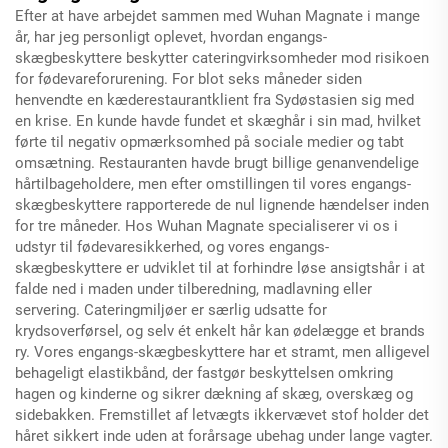
Efter at have arbejdet sammen med Wuhan Magnate i mange
år, har jeg personligt oplevet, hvordan engangs-
skægbeskyttere beskytter cateringvirksomheder mod risikoen
for fødevareforurening. For blot seks måneder siden
henvendte en kæderestaurantklient fra Sydøstasien sig med
en krise. En kunde havde fundet et skæghår i sin mad, hvilket
førte til negativ opmærksomhed på sociale medier og tabt
omsætning. Restauranten havde brugt billige genanvendelige
hårtilbageholdere, men efter omstillingen til vores engangs-
skægbeskyttere rapporterede de nul lignende hændelser inden
for tre måneder. Hos Wuhan Magnate specialiserer vi os i
udstyr til fødevaresikkerhed, og vores engangs-
skægbeskyttere er udviklet til at forhindre løse ansigtshår i at
falde ned i maden under tilberedning, madlavning eller
servering. Cateringmiljøer er særlig udsatte for
krydsoverførsel, og selv ét enkelt hår kan ødelægge et brands
ry. Vores engangs-skægbeskyttere har et stramt, men alligevel
behageligt elastikbånd, der fastgør beskyttelsen omkring
hagen og kinderne og sikrer dækning af skæg, overskæg og
sidebakken. Fremstillet af letvægts ikkervævet stof holder det
håret sikkert inde uden at forårsage ubehag under lange vagter.