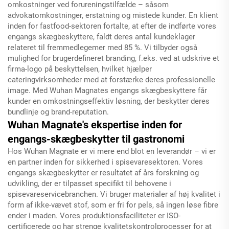
omkostninger ved forureningstilfælde – såsom
advokatomkostninger, erstatning og mistede kunder. En klient
inden for fastfood-sektoren fortalte, at efter de indførte vores
engangs skægbeskyttere, faldt deres antal kundeklager
relateret til fremmedlegemer med 85 %. Vi tilbyder også
mulighed for brugerdefineret branding, f.eks. ved at udskrive et
firma-logo på beskyttelsen, hvilket hjælper
cateringvirksomheder med at forstærke deres professionelle
image. Med Wuhan Magnates engangs skægbeskyttere får
kunder en omkostningseffektiv løsning, der beskytter deres
bundlinje og brand-reputation.
Wuhan Magnate's ekspertise inden for
engangs-skægbeskytter til gastronomi
Hos Wuhan Magnate er vi mere end blot en leverandør – vi er
en partner inden for sikkerhed i spisevaresektoren. Vores
engangs skægbeskytter er resultatet af års forskning og
udvikling, der er tilpasset specifikt til behovene i
spisevareservicebranchen. Vi bruger materialer af høj kvalitet i
form af ikke-vævet stof, som er fri for pels, så ingen løse fibre
ender i maden. Vores produktionsfaciliteter er ISO-
certificerede og har strenge kvalitetskontrolprocesser for at