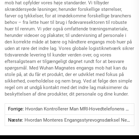
mob hat opfylder vores høje standarder. Vi tilbyder
skræddersyede løsninger, herunder forskellige størrelser,
farver og tykkelser, for at imødekomme forskellige branchers
behov – fra lette huer til brug i fødevaresektoren til robuste
huer til renrum. Vi yder også omfattende træningsmateriale,
herunder videoer og plakater, til undervisning af personale i
den korrekte måde at bære og håndtere engangs mob huer på
uden at røre det indre lag. Vores globale logistiknetværk sikrer
tidsvarende levering til kunder verden over, og vores
eftersalgsteam er tilgængeligt døgnet rundt for at besvare
spørgsmål. Med Wuhan Magnates engangs mob hat kan du
stole på, at du får et produkt, der er udviklet med fokus på
sikkerhed, overholdelse og nem brug. Ved at følge den simple
regel om at undgå kontakt med det indre lag maksimerer du
beskyttelsen af dine produkter, dit personale og dine kunder.
Forrige:
Hvordan Kontrollerer Man MRI-Hovedtelefonens Dæksel For Integritet Før Brug?
Næste:
Hvordan Monteres Engangsstyrevognsdæksel Nemt?