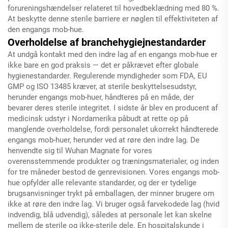
forureningshændelser relateret til hovedbeklædning med 80 %.
At beskytte denne sterile barriere er nøglen til effektiviteten af
den engangs mob-hue.
Overholdelse af branchehygiejnestandarder
At undgå kontakt med den indre lag af en engangs mob-hue er
ikke bare en god praksis — det er påkrævet efter globale
hygienestandarder. Regulerende myndigheder som FDA, EU
GMP og ISO 13485 kræver, at sterile beskyttelsesudstyr,
herunder engangs mob-huer, håndteres på en måde, der
bevarer deres sterile integritet. I sidste år blev en producent af
medicinsk udstyr i Nordamerika påbudt at rette op på
manglende overholdelse, fordi personalet ukorrekt håndterede
engangs mob-huer, herunder ved at røre den indre lag. De
henvendte sig til Wuhan Magnate for vores
overensstemmende produkter og træningsmaterialer, og inden
for tre måneder bestod de genrevisionen. Vores engangs mob-
hue opfylder alle relevante standarder, og der er tydelige
brugsanvisninger trykt på emballagen, der minner brugere om
ikke at røre den indre lag. Vi bruger også farvekodede lag (hvid
indvendig, blå udvendig), således at personale let kan skelne
mellem de sterile og ikke-sterile dele. En hospitalskunde i