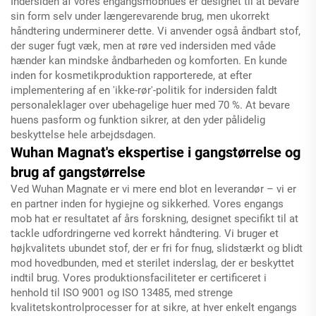
Indersiden af vores engangsmobhues er designet til at bevare
sin form selv under længerevarende brug, men ukorrekt
håndtering underminerer dette. Vi anvender også åndbart stof,
der suger fugt væk, men at røre ved indersiden med våde
hænder kan mindske åndbarheden og komforten. En kunde
inden for kosmetikproduktion rapporterede, at efter
implementering af en 'ikke-rør'-politik for indersiden faldt
personaleklager over ubehagelige huer med 70 %. At bevare
huens pasform og funktion sikrer, at den yder pålidelig
beskyttelse hele arbejdsdagen.
Wuhan Magnat's ekspertise i gangstørrelse og
brug af gangstørrelse
Ved Wuhan Magnate er vi mere end blot en leverandør – vi er
en partner inden for hygiejne og sikkerhed. Vores engangs
mob hat er resultatet af års forskning, designet specifikt til at
tackle udfordringerne ved korrekt håndtering. Vi bruger et
højkvalitets ubundet stof, der er fri for fnug, slidstærkt og blidt
mod hovedbunden, med et sterilet inderslag, der er beskyttet
indtil brug. Vores produktionsfaciliteter er certificeret i
henhold til ISO 9001 og ISO 13485, med strenge
kvalitetskontrolprocesser for at sikre, at hver enkelt engangs