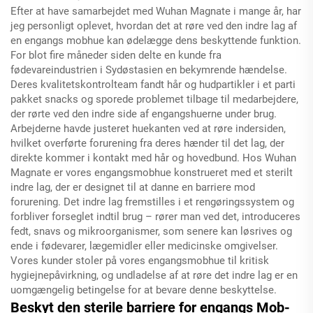
Efter at have samarbejdet med Wuhan Magnate i mange år, har
jeg personligt oplevet, hvordan det at røre ved den indre lag af
en engangs mobhue kan ødelægge dens beskyttende funktion.
For blot fire måneder siden delte en kunde fra
fødevareindustrien i Sydøstasien en bekymrende hændelse.
Deres kvalitetskontrolteam fandt hår og hudpartikler i et parti
pakket snacks og sporede problemet tilbage til medarbejdere,
der rørte ved den indre side af engangshuerne under brug.
Arbejderne havde justeret huekanten ved at røre indersiden,
hvilket overførte forurening fra deres hænder til det lag, der
direkte kommer i kontakt med hår og hovedbund. Hos Wuhan
Magnate er vores engangsmobhue konstrueret med et sterilt
indre lag, der er designet til at danne en barriere mod
forurening. Det indre lag fremstilles i et rengøringssystem og
forbliver forseglet indtil brug – rører man ved det, introduceres
fedt, snavs og mikroorganismer, som senere kan løsrives og
ende i fødevarer, lægemidler eller medicinske omgivelser.
Vores kunder stoler på vores engangsmobhue til kritisk
hygiejnepåvirkning, og undladelse af at røre det indre lag er en
uomgængelig betingelse for at bevare denne beskyttelse.
Beskyt den sterile barriere for engangs Mob-