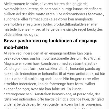
Mellemøsten fortalte, at vores hueres design gjorde
overholdelsen lettere, da personale hurtigt kunne identificere,
hvilken del der ikke måtte røres. For virksomheder i fødevare-,
sundheds- eller farmaceutiske sektorer kan manglende
overholdelse resultere i bøder, produkttilbagkaldelser eller
mistede licenser — ved at følge denne simple regel beskyttes
både sikkerhed og ry.
Bevar pasformen og funktionen af engangs
mob-hætte
At røre ved indersiden af en engangsmobhue kan også
beskadige dens pasform og funktionelle design. Hos Wuhan
Magnate er vores huer konstrueret med et stramt elastisk
bånd og en fast form, der dækker alt hår, herunder pands og
nakkehår. Indersiden er behandlet til at være antistatisk, så hår
ikke klæber til stoffet og undslipper. Når brugere rører eller
strækker indersiden, kan de forvrænge huet form, hvilket
skaber åbninger, hvor hår kan falde ud. En kunde i
cateringbranchen i Australien bemærkede, at personale, der
rørte ved indersiden, ofte havde dårligt siddende huer, der gled
under arbejdsdagen, hvilket øgede risikoen for hårforurening.