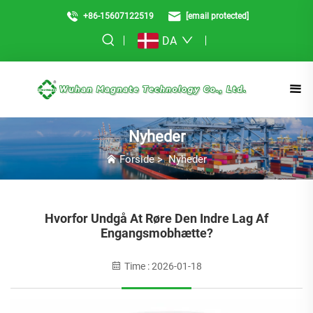
+86-15607122519
[email protected]
DA
Nyheder
Forside
>
Nyheder
Hvorfor Undgå At Røre Den Indre Lag Af
Engangsmobhætte?
Time : 2026-01-18