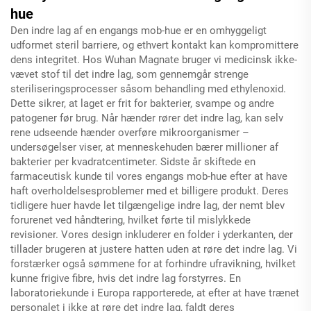
hue
Den indre lag af en engangs mob-hue er en omhyggeligt
udformet steril barriere, og ethvert kontakt kan kompromittere
dens integritet. Hos Wuhan Magnate bruger vi medicinsk ikke-
vævet stof til det indre lag, som gennemgår strenge
steriliseringsprocesser såsom behandling med ethylenoxid.
Dette sikrer, at laget er frit for bakterier, svampe og andre
patogener før brug. Når hænder rører det indre lag, kan selv
rene udseende hænder overføre mikroorganismer –
undersøgelser viser, at menneskehuden bærer millioner af
bakterier per kvadratcentimeter. Sidste år skiftede en
farmaceutisk kunde til vores engangs mob-hue efter at have
haft overholdelsesproblemer med et billigere produkt. Deres
tidligere huer havde let tilgængelige indre lag, der nemt blev
forurenet ved håndtering, hvilket førte til mislykkede
revisioner. Vores design inkluderer en folder i yderkanten, der
tillader brugeren at justere hatten uden at røre det indre lag. Vi
forstærker også sømmene for at forhindre ufravikning, hvilket
kunne frigive fibre, hvis det indre lag forstyrres. En
laboratoriekunde i Europa rapporterede, at efter at have trænet
personalet i ikke at røre det indre lag, faldt deres