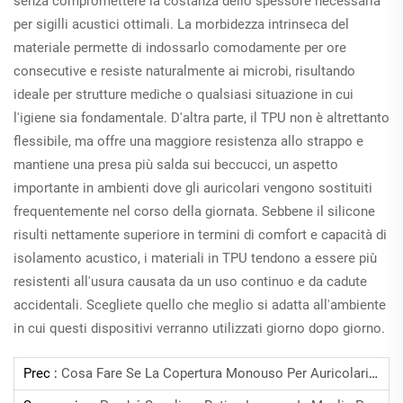
senza compromettere la costanza dello spessore necessaria
per sigilli acustici ottimali. La morbidezza intrinseca del
materiale permette di indossarlo comodamente per ore
consecutive e resiste naturalmente ai microbi, risultando
ideale per strutture mediche o qualsiasi situazione in cui
l'igiene sia fondamentale. D'altra parte, il TPU non è altrettanto
flessibile, ma offre una maggiore resistenza allo strappo e
mantiene una presa più salda sui beccucci, un aspetto
importante in ambienti dove gli auricolari vengono sostituiti
frequentemente nel corso della giornata. Sebbene il silicone
risulti nettamente superiore in termini di comfort e capacità di
isolamento acustico, i materiali in TPU tendono a essere più
resistenti all'usura causata da un uso continuo e da cadute
accidentali. Scegliete quello che meglio si adatta all'ambiente
in cui questi dispositivi verranno utilizzati giorno dopo giorno.
Prec :
Cosa Fare Se La Copertura Monouso Per Auricolari È Troppo Larga?